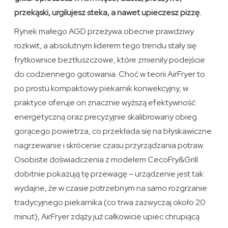
przekąski, urgilujesz steka, a nawet upieczesz pizzę.
Rynek małego AGD przeżywa obecnie prawdziwy
rozkwit, a absolutnym liderem tego trendu stały się
frytkownice beztłuszczowe, które zmieniły podejście
do codziennego gotowania. Choć w teorii AirFryer to
po prostu kompaktowy piekarnik konwekcyjny, w
praktyce oferuje on znacznie wyższą efektywność
energetyczną oraz precyzyjnie skalibrowany obieg
gorącego powietrza, co przekłada się na błyskawiczne
nagrzewanie i skrócenie czasu przyrządzania potraw.
Osobiste doświadczenia z modelem CecoFry&Grill
dobitnie pokazują tę przewagę – urządzenie jest tak
wydajne, że w czasie potrzebnym na samo rozgrzanie
tradycyjnego piekarnika (co trwa zazwyczaj około 20
minut), AirFryer zdąży już całkowicie upiec chrupiącą