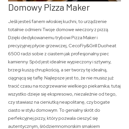
Domowy Pizza Maker
Jeśli jesteś fanem włoskiej kuchni, to urządzenie
totalnie odmieni Twoje domowe wieczory z pizzą.
Dzięki dedykowanemu trybowi Pizza Maker i
precyzyjnej płycie grzewczej, CecoFry&Grill Duoheat
6500 radzi sobie z ciastem jak profesjonalny piec
kamienny. Spód jest idealnie wypieczony i sztywny,
brzegi kuszą chrupkością, a ser tworzy tę idealną,
ciągnącą się taflę. Najlepsze jest to, że nie musisz już
tracić czasu na rozgrzewanie wielkiego piekarnika; tutaj
wszystko dzieje się ekspresowo, niezależnie od tego,
czy stawiasz na cieniutką neapolitanę, czy bogate
ciasto w stylu domowym. To genialny skrót do
perfekcyjnej pizzy, który pozwala cieszyć się
autentycznym, śródziemnomorskim smakiem