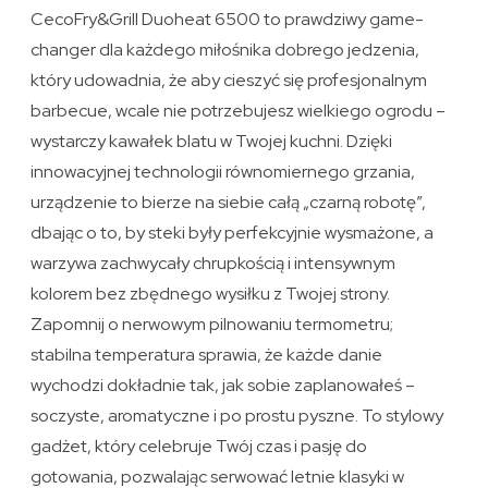
CecoFry&Grill Duoheat 6500 to prawdziwy game-
changer dla każdego miłośnika dobrego jedzenia,
który udowadnia, że aby cieszyć się profesjonalnym
barbecue, wcale nie potrzebujesz wielkiego ogrodu –
wystarczy kawałek blatu w Twojej kuchni. Dzięki
innowacyjnej technologii równomiernego grzania,
urządzenie to bierze na siebie całą „czarną robotę”,
dbając o to, by steki były perfekcyjnie wysmażone, a
warzywa zachwycały chrupkością i intensywnym
kolorem bez zbędnego wysiłku z Twojej strony.
Zapomnij o nerwowym pilnowaniu termometru;
stabilna temperatura sprawia, że każde danie
wychodzi dokładnie tak, jak sobie zaplanowałeś –
soczyste, aromatyczne i po prostu pyszne. To stylowy
gadżet, który celebruje Twój czas i pasję do
gotowania, pozwalając serwować letnie klasyki w