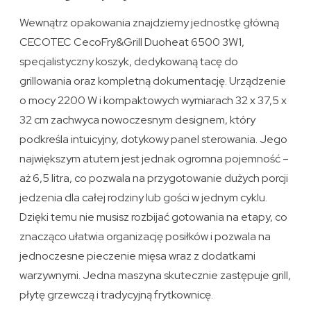
Wewnątrz opakowania znajdziemy jednostkę główną
CECOTEC CecoFry&Grill Duoheat 6500 3W1,
specjalistyczny koszyk, dedykowaną tacę do
grillowania oraz kompletną dokumentację. Urządzenie
o mocy 2200 W i kompaktowych wymiarach 32 x 37,5 x
32 cm zachwyca nowoczesnym designem, który
podkreśla intuicyjny, dotykowy panel sterowania. Jego
największym atutem jest jednak ogromna pojemność –
aż 6,5 litra, co pozwala na przygotowanie dużych porcji
jedzenia dla całej rodziny lub gości w jednym cyklu.
Dzięki temu nie musisz rozbijać gotowania na etapy, co
znacząco ułatwia organizację posiłków i pozwala na
jednoczesne pieczenie mięsa wraz z dodatkami
warzywnymi. Jedna maszyna skutecznie zastępuje grill,
płytę grzewczą i tradycyjną frytkownicę.