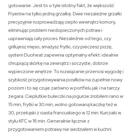
gotowanie. Jest to o tyle istotny fakt, że większość
Fryerów na tylko jedną grzałkę. Dwie niezależne grzałki
precyzyjnie rozprowadzają ciepło wewnątrz komory,
eliminując problem niedopieczonych potraw i
usprawniają cały proces. Niezależnie od tego, czy
grillujesz mięso, smażysz frytki, czy pieczesz pizzę,
system Duoheat zapewnia optymalny efekt: idealnie
chrupiącą skórkę na zewnątrz i soczyste, dobrze
wypieczone wnętrze. To rozwiązanie przenosi wygodę i
szybkość przygotowywania posiłków na zupełnie nowy
poziom i to się czuje zarówno w portfelu jak i na tarczy
zegara. Cieplutkie bułeczki na jogurcie zrobiłem rano w
15 min, frytki w 30 min, wolno gotowaną kaczkę też w
30, przekąski z ciasta francuskiego w 12 min. Kurczaki w
stylu KFC w 18 min. Generalnie łącznie z
przygotowaniem potrawy nie siedziałem w kuchni