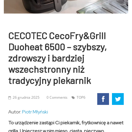
CECOTEC CecoFry&Grill
Duoheat 6500 – szybszy,
zdrowszy i bardziej
wszechstronny niż
tradycyjny piekarnik
26 grudnia 2025
0 Comments
TOP6
Autor:
Piotr Młyński
To urządzenie zastąpi Ci piekarnik, frytkownicę a nawet
grilla. Upieczesz w nim mięso, ciasta, pieczywo,