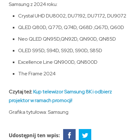
Samsung z 2024 roku:
Crystal UHD DU8002, DU7192, DU7172, DU9072
QLED Q80D, Q77D, Q74D, Q68D ,Q67D, Q60D
Neo QLED QN95D,QN92D, QN90D, QN85D
OLED S95D, S94D, S92D, S90D, S85D
Excellence Line QN900D, QN800D
The Frame 2024
Czytaj też:
Kup telewizor Samsung 8K i odbierz
projektor w ramach promocji!
Grafika tytułowa: Samsung
Udostępnij ten wpis: