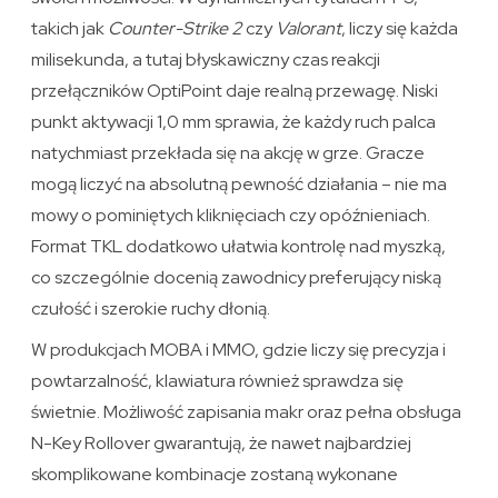
takich jak
Counter-Strike 2
czy
Valorant
, liczy się każda
milisekunda, a tutaj błyskawiczny czas reakcji
przełączników OptiPoint daje realną przewagę. Niski
punkt aktywacji 1,0 mm sprawia, że każdy ruch palca
natychmiast przekłada się na akcję w grze. Gracze
mogą liczyć na absolutną pewność działania – nie ma
mowy o pominiętych kliknięciach czy opóźnieniach.
Format TKL dodatkowo ułatwia kontrolę nad myszką,
co szczególnie docenią zawodnicy preferujący niską
czułość i szerokie ruchy dłonią.
W produkcjach MOBA i MMO, gdzie liczy się precyzja i
powtarzalność, klawiatura również sprawdza się
świetnie. Możliwość zapisania makr oraz pełna obsługa
N-Key Rollover gwarantują, że nawet najbardziej
skomplikowane kombinacje zostaną wykonane