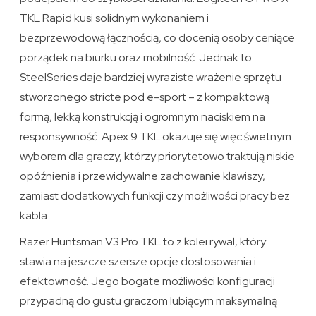
TKL Rapid kusi solidnym wykonaniem i
bezprzewodową łącznością, co docenią osoby ceniące
porządek na biurku oraz mobilność. Jednak to
SteelSeries daje bardziej wyraziste wrażenie sprzętu
stworzonego stricte pod e-sport – z kompaktową
formą, lekką konstrukcją i ogromnym naciskiem na
responsywność. Apex 9 TKL okazuje się więc świetnym
wyborem dla graczy, którzy priorytetowo traktują niskie
opóźnienia i przewidywalne zachowanie klawiszy,
zamiast dodatkowych funkcji czy możliwości pracy bez
kabla.
Razer Huntsman V3 Pro TKL to z kolei rywal, który
stawia na jeszcze szersze opcje dostosowania i
efektowność. Jego bogate możliwości konfiguracji
przypadną do gustu graczom lubiącym maksymalną