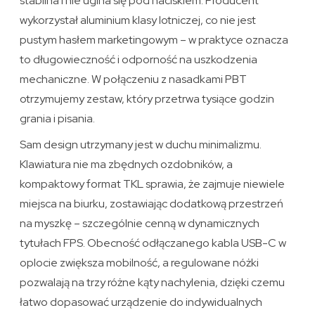
stabilna i nie ugina się pod naciskiem. Producent
wykorzystał aluminium klasy lotniczej, co nie jest
pustym hasłem marketingowym – w praktyce oznacza
to długowieczność i odporność na uszkodzenia
mechaniczne. W połączeniu z nasadkami PBT
otrzymujemy zestaw, który przetrwa tysiące godzin
grania i pisania.
Sam design utrzymany jest w duchu minimalizmu.
Klawiatura nie ma zbędnych ozdobników, a
kompaktowy format TKL sprawia, że zajmuje niewiele
miejsca na biurku, zostawiając dodatkową przestrzeń
na myszkę – szczególnie cenną w dynamicznych
tytułach FPS. Obecność odłączanego kabla USB-C w
oplocie zwiększa mobilność, a regulowane nóżki
pozwalają na trzy różne kąty nachylenia, dzięki czemu
łatwo dopasować urządzenie do indywidualnych