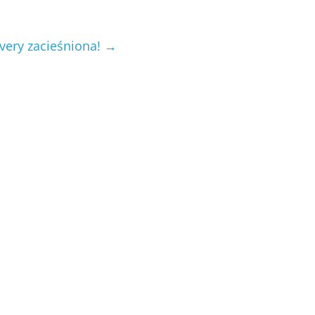
very zacieśniona!
→