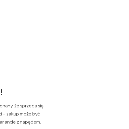
!
konany, że sprzeda się
ości – zakup może być
wariancie z napędem.