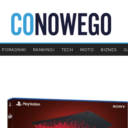
PORADNIKI
RANKINGI
TECH
MOTO
BIZNES
G