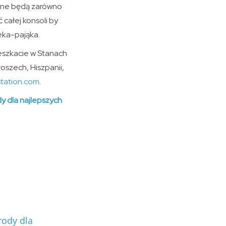
ępne będą zarówno
 całej konsoli by
eka-pająka.
eszkacie w Stanach
łoszech, Hiszpanii,
station.com
.
y dla najlepszych
rody dla