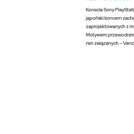
Konsola Sony PlayStati
japoński koncern zach
zaprojektowanych z my
Motywem przewodnim no
nim związanych – Veno