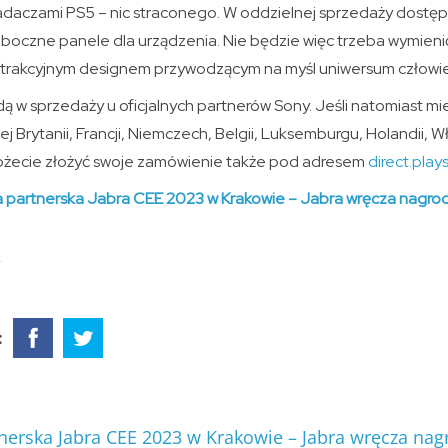
osiadaczami PS5 – nic straconego. W oddzielnej sprzedaży dost
 boczne panele dla urządzenia. Nie będzie więc trzeba wymienić
atrakcyjnym designem przywodzącym na myśl uniwersum człowi
 w sprzedaży u oficjalnych partnerów Sony. Jeśli natomiast mi
j Brytanii, Francji, Niemczech, Belgii, Luksemburgu, Holandii, W
o możecie złożyć swoje zamówienie także pod adresem
direct.play
 partnerska Jabra CEE 2023 w Krakowie – Jabra wręcza nagrod
:
nerska Jabra CEE 2023 w Krakowie – Jabra wręcza nag