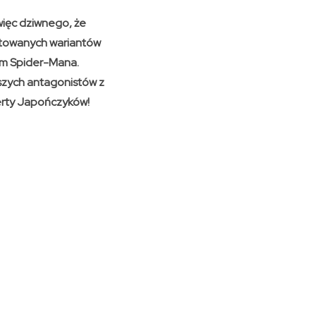
 więc dziwnego, że
mitowanych wariantów
um Spider-Mana.
szych antagonistów z
erty Japończyków!