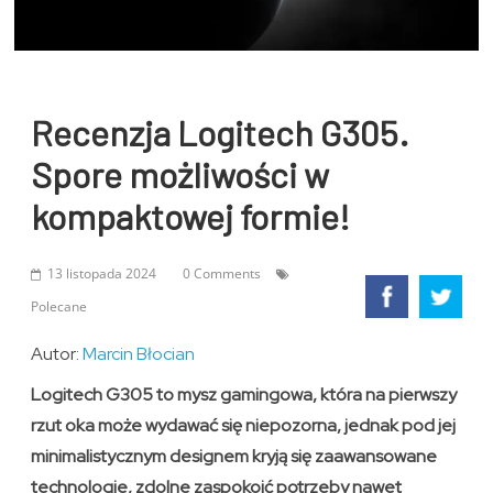
Recenzja Logitech G305.
Spore możliwości w
kompaktowej formie!
13 listopada 2024
0 Comments
Polecane
Autor:
Marcin Błocian
Logitech G305 to mysz
gamingowa
, która na pierwszy
rzut oka może wydawać się niepozorna, jednak pod jej
minimalistycznym designem kryją się zaawansowane
technologie, zdolne zaspokoić potrzeby nawet