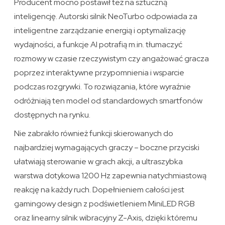
Producent mocno postawił też na sztuczną
inteligencję. Autorski silnik NeoTurbo odpowiada za
inteligentne zarządzanie energią i optymalizację
wydajności, a funkcje AI potrafią m.in. tłumaczyć
rozmowy w czasie rzeczywistym czy angażować gracza
poprzez interaktywne przypomnienia i wsparcie
podczas rozgrywki. To rozwiązania, które wyraźnie
odróżniają ten model od standardowych smartfonów
dostępnych na rynku.
Nie zabrakło również funkcji skierowanych do
najbardziej wymagających graczy – boczne przyciski
ułatwiają sterowanie w grach akcji, a ultraszybka
warstwa dotykowa 1200 Hz zapewnia natychmiastową
reakcję na każdy ruch. Dopełnieniem całości jest
gamingowy design z podświetleniem MiniLED RGB
oraz linearny silnik wibracyjny Z-Axis, dzięki któremu