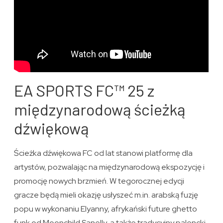
EA SPORTS FC™ 25 z
międzynarodową ścieżką
dźwiękową
Ścieżka dźwiękowa FC od lat stanowi platformę dla
artystów, pozwalając na międzynarodową ekspozycję i
promocję nowych brzmień. W tegorocznej edycji
gracze będą mieli okazję usłyszeć m.in. arabską fuzję
popu w wykonaniu Elyanny, afrykański future ghetto
funk od Moonchild Sanelly, a także tradycyjny palencki