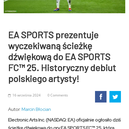
EA SPORTS prezentuje
wyczekiwaną ścieżkę
dźwiękową do EA SPORTS
FC™ 25. Historyczny debiut
polskiego artysty!
16 września 2024
0 Comments
Autor:
Marcin Błocian
Electronic Arts Inc. (NASDAQ: EA) oficjalnie ogłosiło dziś
ścieżkę dźwiękową do gry EA SPORTS FC™ 25, która