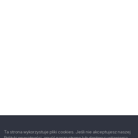
Ta strona wykorzystuje pliki cookies. Jeśli nie akceptujesz naszej
Polityki prywatności, opuść naszą stronę lub dostosuj ustawienia