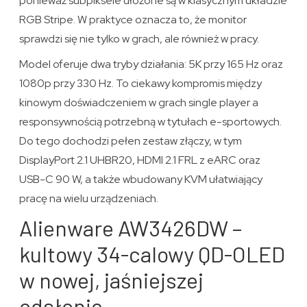
ponieważ subpiksele ułożone są w klasycznym układzie
RGB Stripe. W praktyce oznacza to, że monitor
sprawdzi się nie tylko w grach, ale również w pracy.
Model oferuje dwa tryby działania: 5K przy 165 Hz oraz
1080p przy 330 Hz. To ciekawy kompromis między
kinowym doświadczeniem w grach single player a
responsywnością potrzebną w tytułach e-sportowych.
Do tego dochodzi pełen zestaw złączy, w tym
DisplayPort 2.1 UHBR20, HDMI 2.1 FRL z eARC oraz
USB-C 90 W, a także wbudowany KVM ułatwiający
pracę na wielu urządzeniach.
Alienware AW3426DW –
kultowy 34-calowy QD-OLED
w nowej, jaśniejszej
odsłonie