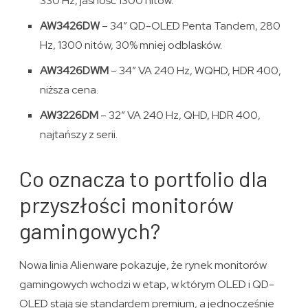
330 Hz, jasność 1300 nitów.
AW3426DW
– 34” QD-OLED Penta Tandem, 280
Hz, 1300 nitów, 30% mniej odblasków.
AW3426DWM
– 34” VA 240 Hz, WQHD, HDR 400,
niższa cena.
AW3226DM
– 32” VA 240 Hz, QHD, HDR 400,
najtańszy z serii.
Co oznacza to portfolio dla
przyszłości monitorów
gamingowych?
Nowa linia Alienware pokazuje, że rynek monitorów
gamingowych wchodzi w etap, w którym OLED i QD-
OLED stają się standardem premium, a jednocześnie