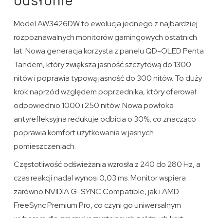
Model AW3426DW to ewolucja jednego z najbardziej
rozpoznawalnych monitorów gamingowych ostatnich
lat. Nowa generacja korzysta z panelu QD-OLED Penta
Tandem, który zwiększa jasność szczytową do 1300
nitów i poprawia typową jasność do 300 nitów. To duży
krok naprzód względem poprzednika, który oferował
odpowiednio 1000 i 250 nitów. Nowa powłoka
antyrefleksyjna redukuje odbicia o 30%, co znacząco
poprawia komfort użytkowania w jasnych
pomieszczeniach.
Częstotliwość odświeżania wzrosła z 240 do 280 Hz, a
czas reakcji nadal wynosi 0,03 ms. Monitor wspiera
zarówno NVIDIA G-SYNC Compatible, jak i AMD
FreeSync Premium Pro, co czyni go uniwersalnym