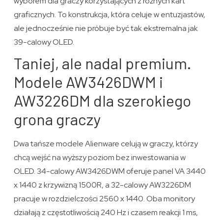
wyborem dla graczy korzystających z różnych kart
graficznych. To konstrukcja, która celuje w entuzjastów,
ale jednocześnie nie próbuje być tak ekstremalna jak
39-calowy OLED.
Taniej, ale nadal premium.
Modele AW3426DWM i
AW3226DM dla szerokiego
grona graczy
Dwa tańsze modele Alienware celują w graczy, którzy
chcą wejść na wyższy poziom bez inwestowania w
OLED. 34-calowy AW3426DWM oferuje panel VA 3440
x 1440 z krzywizną 1500R, a 32-calowy AW3226DM
pracuje w rozdzielczości 2560 x 1440. Oba monitory
działają z częstotliwością 240 Hz i czasem reakcji 1 ms,