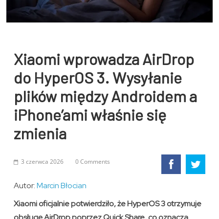
Xiaomi wprowadza AirDrop
do HyperOS 3. Wysyłanie
plików między Androidem a
iPhone’ami właśnie się
zmienia
3 czerwca 2026
0 Comments
Autor:
Marcin Błocian
Xiaomi oficjalnie potwierdziło, że HyperOS 3 otrzymuje
obsługę AirDrop poprzez Quick Share, co oznacza