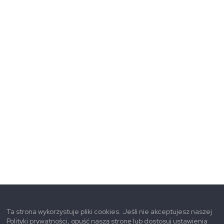
Ta strona wykorzystuje pliki cookies. Jeśli nie akceptujesz naszej
Polityki prywatności, opuść naszą stronę lub dostosuj ustawienia