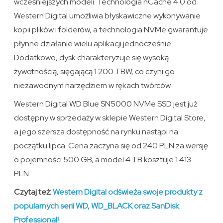
wcześniejszych modeli. Technologia nCache 4.0 od
Western Digital umożliwia błyskawiczne wykonywanie
kopii plików i folderów, a technologia NVMe gwarantuje
płynne działanie wielu aplikacji jednocześnie.
Dodatkowo, dysk charakteryzuje się wysoką
żywotnością, sięgającą 1 200 TBW, co czyni go
niezawodnym narzędziem w rękach twórców.
Western Digital WD Blue SN5000 NVMe SSD jest już
dostępny w sprzedaży w sklepie Western Digital Store,
a jego szersza dostępność na rynku nastąpi na
początku lipca. Cena zaczyna się od 240 PLN za wersję
o pojemności 500 GB, a model 4 TB kosztuje 1 413
PLN.
Czytaj też:
Western Digital odświeża swoje produkty z
popularnych serii WD, WD_BLACK oraz SanDisk
Professional!