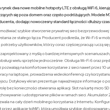
rynek dwa nowe mobilne hotspoty LTE z obsługą WiFi 6, kieruj
uczących się poza domem oraz często podróżujących. Modele M
ucenta, dodając nowoczesny standard łączności i dłuższy czas p
możliwiać szybkie stworzenie prywatnej sieci bezprzewodowej
stania ze stałego łącza. Producent podkreśla, że Wi-Fi 6 w mo
potrzeby użytkowników, którzy coraz częściej pracują i uczą s
 zaprojektowany z myślą o bardziej intensywnych scenariuszach, 
 obsługi wielu sprzętów jednocześnie. Obsługa Wi-Fi 6 oraz pręd
 pozwalają na komfortowe korzystanie z sieci nawet przez 10 u
racy na laptopie, prowadzenia wideokonferencji czy korzystania
scu. Dotykowy ekran prezentuje najważniejsze informacje o poł
trolę bez konieczności otwierania aplikacji. Slot na kartę micro 
echowywanie i udostępnianie plików w ramach sieci. Akumulato
zwala na cały dzień mobilnego korzystania z Internetu. Konfigur
 przez aplikację tpMiFi, która umożliwia szybkie dostosowanie 