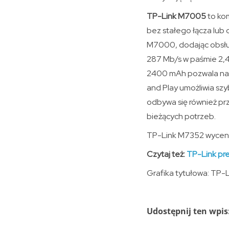
TP-Link M7005
to ko
bez stałego łącza lub
M7000, dodając obsług
287 Mb/s w paśmie 2,4
2400 mAh pozwala na p
and Play umożliwia szy
odbywa się również prz
bieżących potrzeb.
TP-Link M7352 wycenio
Czytaj też:
TP-Link pre
Grafika tytułowa: TP-
Udostępnij ten wpis