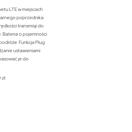
netu LTE w miejscach
ularnego poprzednika
ędkości transmisji do
. Bateria o pojemności
odróże. Funkcja Plug
dzanie ustawieniami
opasować je do
zł.