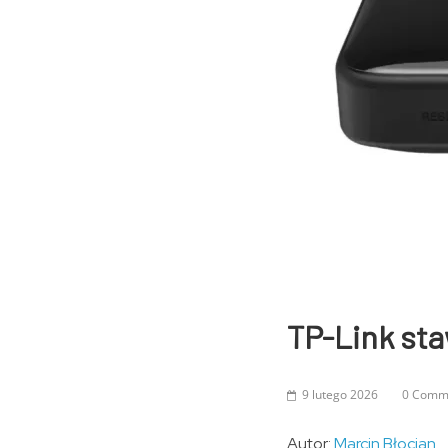
TP-Link sta
9 lutego 2026
0 Comm
Autor:
Marcin Błocian