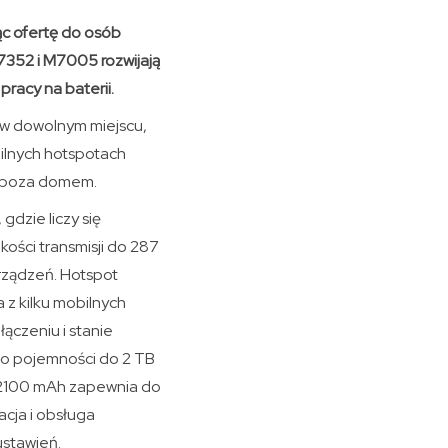
ąc ofertę do osób
7352 i M7005 rozwijają
racy na baterii.
 w dowolnym miejscu,
bilnych hotspotach
ię poza domem.
gdzie liczy się
kości transmisji do 287
rządzeń. Hotspot
 z kilku mobilnych
ączeniu i stanie
SD o pojemności do 2 TB
r 2100 mAh zapewnia do
acja i obsługa
ustawień.