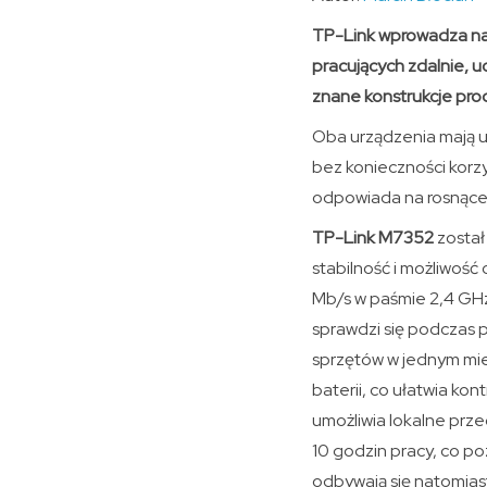
TP-Link wprowadza na 
pracujących zdalnie, 
znane konstrukcje prod
Oba urządzenia mają u
bez konieczności korzy
odpowiada na rosnące 
TP-Link M7352
został
stabilność i możliwość
Mb/s w paśmie 2,4 GHz
sprawdzi się podczas p
sprzętów w jednym miej
baterii, co ułatwia kon
umożliwia lokalne prz
10 godzin pracy, co po
odbywają się natomiast