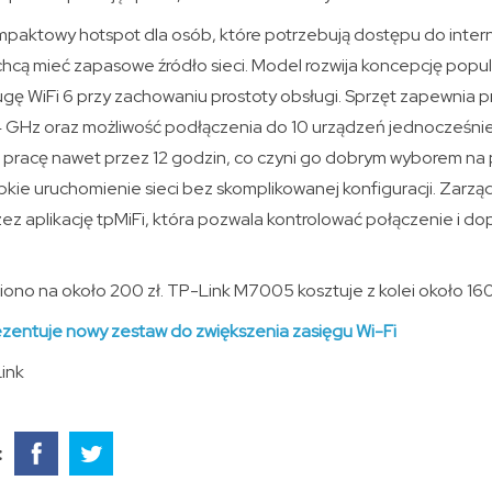
mpaktowy hotspot dla osób, które potrzebują dostępu do inter
 chcą mieć zapasowe źródło sieci. Model rozwija koncepcję pop
ę WiFi 6 przy zachowaniu prostoty obsługi. Sprzęt zapewnia pr
 GHz oraz możliwość podłączenia do 10 urządzeń jednocześnie
racę nawet przez 12 godzin, co czyni go dobrym wyborem na p
bkie uruchomienie sieci bez skomplikowanej konfiguracji. Zarzą
ez aplikację tpMiFi, która pozwala kontrolować połączenie i d
no na około 200 zł. TP-Link M7005 kosztuje z kolei około 160 
zentuje nowy zestaw do zwiększenia zasięgu Wi-Fi
Link
: