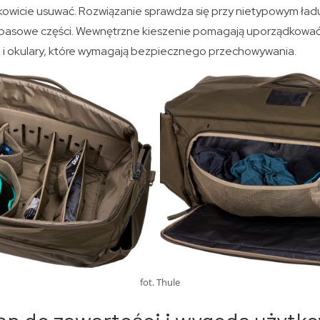
łkowicie usuwać. Rozwiązanie sprawdza się przy nietypowym ład
zapasowe części. Wewnętrzne kieszenie pomagają uporządkować
 i okulary, które wymagają bezpiecznego przechowywania.
fot. Thule