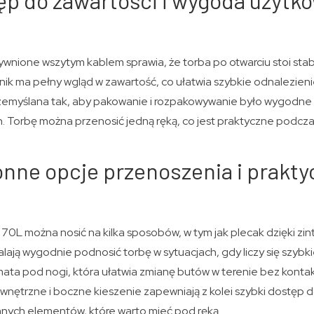
p do zawartości i wygoda użytk
ywnione wszytym kablem sprawia, że torba po otwarciu stoi stabil
ik ma pełny wgląd w zawartość, co ułatwia szybkie odnalezieni
rzemyślana tak, aby pakowanie i rozpakowywanie było wygodne
 Torbę można przenosić jedną ręką, co jest praktyczne podcza
nne opcje przenoszenia i prakty
70L można nosić na kilka sposobów, w tym jak plecak dzięki z
ają wygodnie podnosić torbę w sytuacjach, gdy liczy się szybki
mata pod nogi, która ułatwia zmianę butów w terenie bez konta
ętrzne i boczne kieszenie zapewniają z kolei szybki dostęp 
innych elementów, które warto mieć pod ręką.