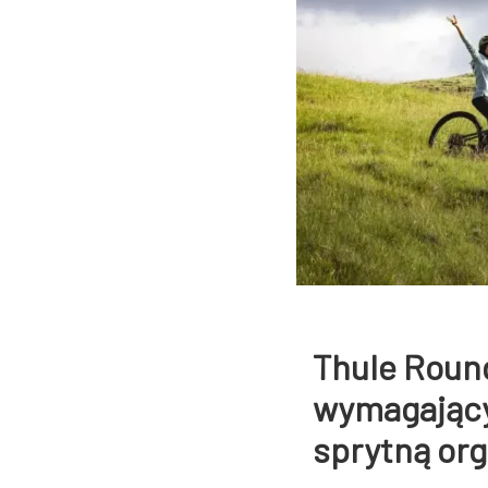
Thule Round
wymagający
sprytną org