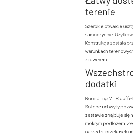
Łatwy dostę
terenie
Szerokie otwarcie uszt
samoczynnie. Użytkown
Konstrukcja została p
warunkach terenowych.
z rowerem.
Wszechstro
dodatki
RoundTrip MTB duffel 
Solidne uchwyty pozwal
zestawie znajduje się 
mokrym podłożem. Zewn
narzędzi, przekąsek i 