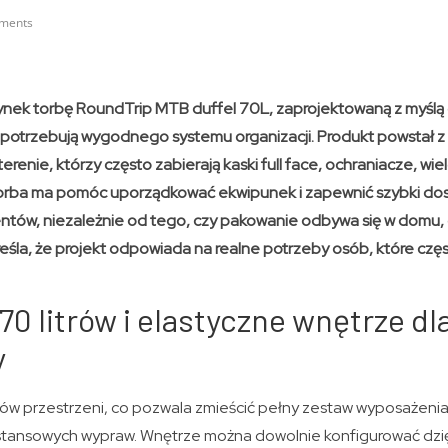
ments
nek torbę RoundTrip MTB duffel 70L, zaprojektowaną z myślą 
i potrzebują wygodnego systemu organizacji. Produkt powstał z
erenie, którzy często zabierają kaski full face, ochraniacze, wi
Torba ma pomóc uporządkować ekwipunek i zapewnić szybki do
ntów, niezależnie od tego, czy pakowanie odbywa się w domu, 
eśla, że projekt odpowiada na realne potrzeby osób, które czę
0 litrów i elastyczne wnętrze dl
y
itrów przestrzeni, co pozwala zmieścić pełny zestaw wyposażeni
ystansowych wypraw. Wnętrze można dowolnie konfigurować dzię