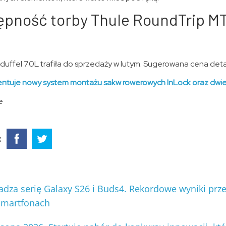
ępność torby Thule RoundTrip MT
uffel 70L trafiła do sprzedaży w lutym. Sugerowana cena detal
entuje nowy system montażu sakw rowerowych InLock oraz dwie
e
:
a serię Galaxy S26 i Buds4. Rekordowe wyniki prz
smartfonach