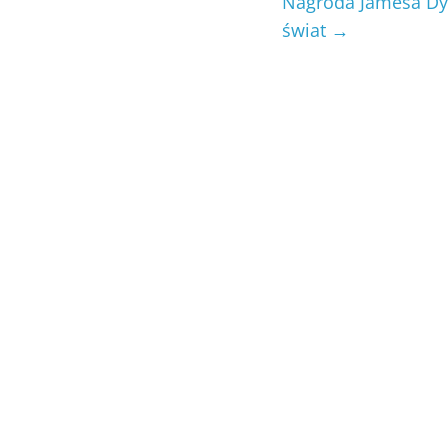
Nagroda Jamesa Dys
świat
→