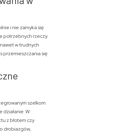
owania w
nie i nie zamyka się
e potrzebnych rzeczy.
 nawet w trudnych
s przemieszczania się
czne
integrowanym szelkom.
e działanie. W
ktu z błotem czy
do drobiazgów,