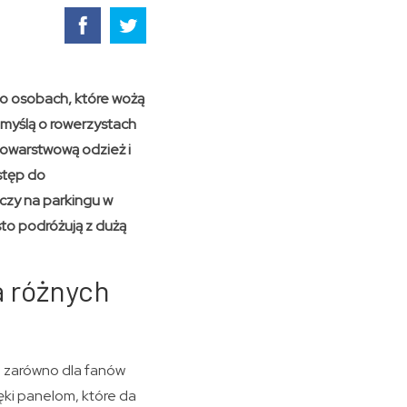
o osobach, które wożą
 myślą o rowerzystach
elowarstwową odzież i
stęp do
czy na parkingu w
sto podróżują z dużą
a różnych
a zarówno dla fanów
ki panelom, które da