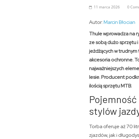
11 marca 2026
0 Com
Autor:
Marcin Błocian
Thule wprowadza na ry
ze sobą dużo sprzętu 
jeżdżących w trudnym t
akcesoria ochronne. 
najważniejszych eleme
lesie. Producent podkr
ilością sprzętu MTB.
Pojemność 7
stylów jazd
Torba oferuje aż 70 l
zjazdów, jak i długod