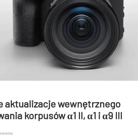
e aktualizacje wewnętrznego
ia korpusów α1 II, α1 i α9 III
mments