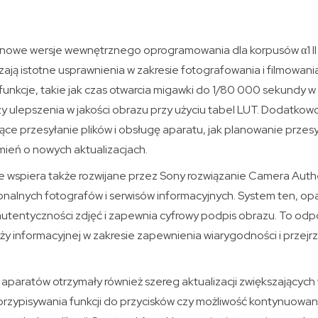
we wersje wewnętrznego oprogramowania dla korpusów α1 II (2.0
ają istotne usprawnienia w zakresie fotografowania i filmowania
 funkcje, takie jak czas otwarcia migawki do 1/80 000 sekundy w 
czy ulepszenia w jakości obrazu przy użyciu tabel LUT. Dodatk
ące przesyłanie plików i obsługę aparatu, jak planowanie przes
ień o nowych aktualizacjach.
spiera także rozwijane przez Sony rozwiązanie Camera Authen
onalnych fotografów i serwisów informacyjnych. System ten, op
 autentyczności zdjęć i zapewnia cyfrowy podpis obrazu. To od
y informacyjnej w zakresie zapewnienia wiarygodności i przejrzy
 aparatów otrzymały również szereg aktualizacji zwiększającyc
przypisywania funkcji do przycisków czy możliwość kontynuowani