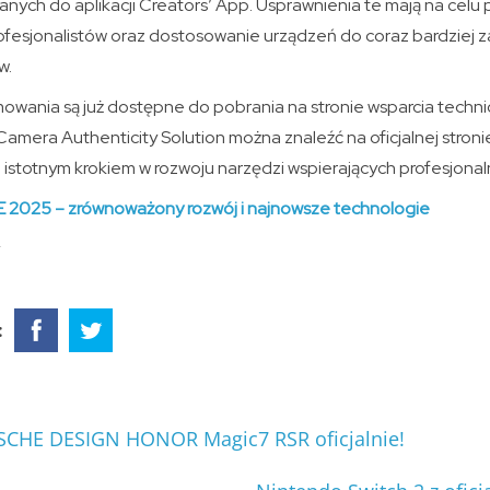
nych do aplikacji Creators’ App. Usprawnienia te mają na celu
ofesjonalistów oraz dostosowanie urządzeń do coraz bardzie
w.
wania są już dostępne do pobrania na stronie wsparcia techn
mera Authenticity Solution można znaleźć na oficjalnej stroni
 istotnym krokiem w rozwoju narzędzi wspierających profesjonal
E 2025 – zrównoważony rozwój i najnowsze technologie
:
SCHE DESIGN HONOR Magic7 RSR oficjalnie!