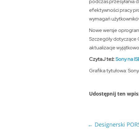
podczas przesyłania da
efektywności pracy pr
wymagań użytkownikó
Nowe wersje oprogramo
Szczegóły dotyczące Ca
aktualizacje wyjątkowo
CzytaJ też:
Sony na IS
Grafika tytułowa: Sony
Udostępnij ten wpis
←
Designerski POR