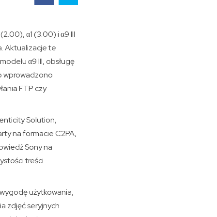
0), α1 (3.00) i α9 III
. Aktualizacje te
modelu α9 III, obsługę
owo wprowadzono
yłania FTP czy
ticity Solution,
arty na formacie C2PA,
powiedź Sony na
stości treści
h wygodę użytkowania,
a zdjęć seryjnych