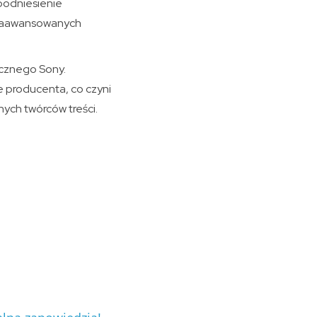
 podniesienie
j zaawansowanych
icznego Sony.
e producenta, co czyni
nych twórców treści.