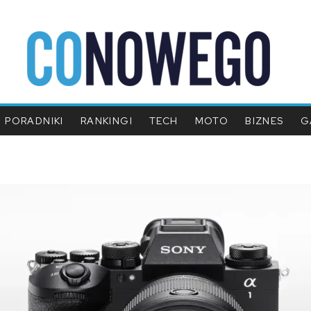
PORADNIKI
RANKINGI
TECH
MOTO
BIZNES
G