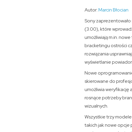
Autor:
Marcin Błocian
Sony zaprezentowało no
(3.00), które wprowadz
umożliwiają m.in. nowe
bracketingu ostrości 
rozwiązania usprawniaj
wyświetlanie powiadom
Nowe oprogramowanie w
skierowane do profesj
umożliwia weryfikację
rosnące potrzeby branż
wizualnych.
Wszystkie trzy modele
takich jak nowe opcje 