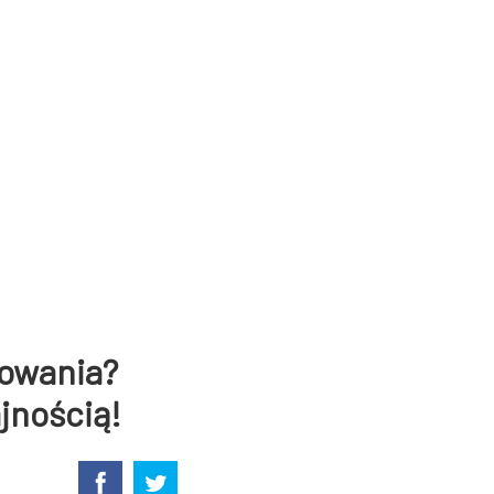
dowania?
jnością!