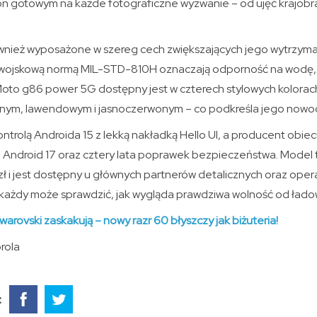
fon gotowym na każde fotograficzne wyzwanie – od ujęć krajob
wnież wyposażone w szereg cech zwiększających jego wytrzymało
 wojskową normą MIL-STD-810H oznaczają odporność na wodę, k
Moto g86 power 5G dostępny jest w czterech stylowych kolora
onym, lawendowym i jasnoczerwonym – co podkreśla jego nowoc
ntrolą Androida 15 z lekką nakładką Hello UI, a producent obie
sji Android 17 oraz cztery lata poprawek bezpieczeństwa. Model t
zł i jest dostępny u głównych partnerów detalicznych oraz oper
 każdy może sprawdzić, jak wygląda prawdziwa wolność od ładow
warovski zaskakują – nowy razr 60 błyszczy jak biżuteria!
rola
: