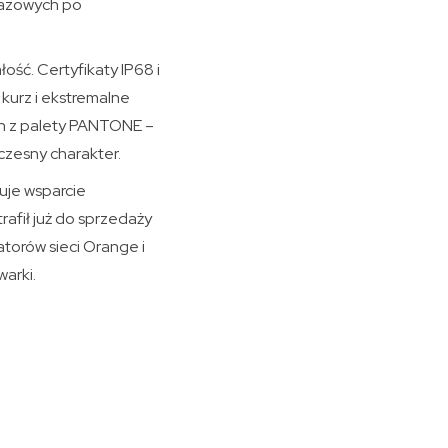
razowych po
ść. Certyfikaty IP68 i
urz i ekstremalne
ch z palety PANTONE –
zesny charakter.
cuje wsparcie
rafił już do sprzedaży
atorów sieci Orange i
arki.