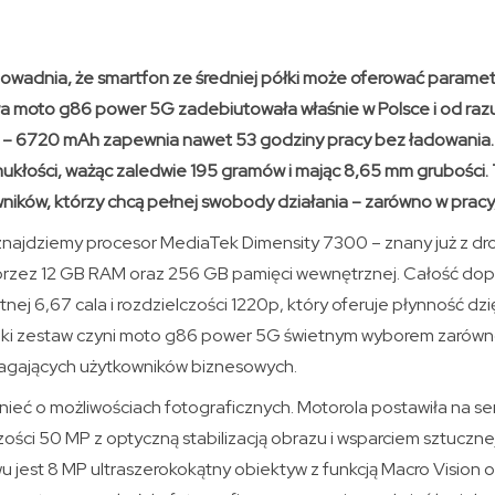
wadnia, że smartfon ze średniej półki może oferować parame
a moto g86 power 5G zadebiutowała właśnie w Polsce i od raz
 – 6720 mAh zapewnia nawet 53 godziny pracy bez ładowania. 
smukłości, ważąc zaledwie 195 gramów i mając 8,65 mm grubości.
ików, którzy chcą pełnej swobody działania – zarówno w pracy, 
najdziemy procesor MediaTek Dimensity 7300 – znany już z droż
rzez 12 GB RAM oraz 256 GB pamięci wewnętrznej. Całość dop
ej 6,67 cala i rozdzielczości 1220p, który oferuje płynność dzię
aki zestaw czyni moto g86 power 5G świetnym wyborem zarówno
magających użytkowników biznesowych.
ieć o możliwościach fotograficznych. Motorola postawiła na s
ości 50 MP z optyczną stabilizacją obrazu i wsparciem sztucznej 
 jest 8 MP ultraszerokokątny obiektyw z funkcją Macro Vision 