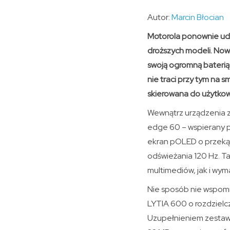
Autor:
Marcin Błocian
Motorola ponownie udo
droższych modeli. Now
swoją ogromną baterią
nie traci przy tym na 
skierowana do użytkown
Wewnątrz urządzenia z
edge 60 – wspierany p
ekran pOLED o przekątn
odświeżania 120 Hz. T
multimediów, jak i wy
Nie sposób nie wspomn
LYTIA 600 o rozdzielcz
Uzupełnieniem zestawu