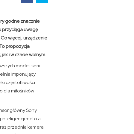
try godne znacznie
u przyciąga uwagę
Co więcej, urządzenie
 To propozycja
jak i w czasie wolnym.
szych modeli serii
ełnia imponujący
ki częstotliwości
 dla miłośników
ensor główny Sony
inteligencji moto ai.
oraz przednia kamera