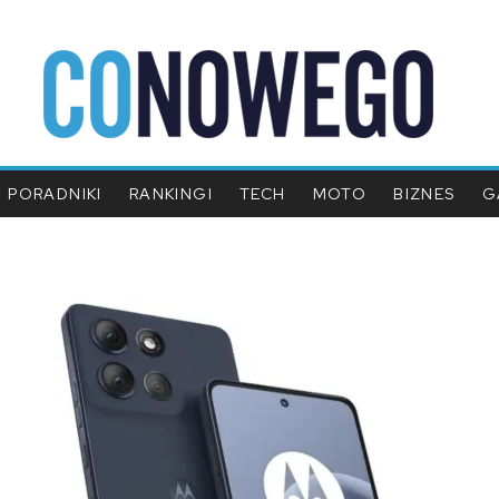
PORADNIKI
RANKINGI
TECH
MOTO
BIZNES
G