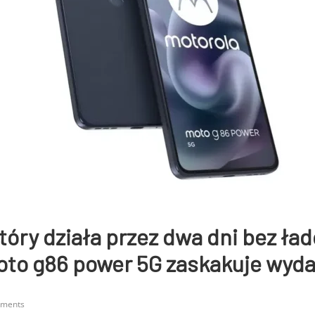
tóry działa przez dwa dni bez ła
oto g86 power 5G zaskakuje wyda
ments