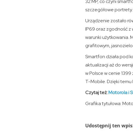
32 MP, co czyni smart
szczegółowe portrety.
Urządzenie zostało ró
IP69 oraz zgodność z
warunki użytkowania. 
grafitowym, jasnoziel
Smartfon działa pod ko
aktualizacji aż do wer
w Polsce w cenie 1399 
T-Mobile. Dzięki temu
Czytaj też:
Motorola i S
Grafika tytułowa: Moto
Udostępnij ten wpis