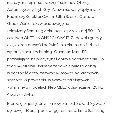
ms, czyli mniej niż setna część sekundy. Oferują
Automatyczny Tryb Gry, Zaawansowany Upłynniacz
Ruchu czy Korektor Czerni i Ultra Szeroki Obraz w
Grach. Warto też zwrócić uwagę na
telewizory Samsung z ekranami o przekątnej 50 i 43
cale Neo QLED 4K QN92C i QN91B. Zadowolą graczy,
dzięki częstotliwości odświeżania ekranu do 144 Hz i
wykorzystaniu technologii Quantum Mini LED
pozwalającej na precyzyjną kontrolę podświetlenia. Do
tego 14-bitowa luminacja zapewnia bardzo dobrą
widoczność detali zarówno w jasnych jak i ciemnych
scenach. W przypadku większych przekątnych 55” –
75” mamy w modelach Neo QLED odświeżanie 120 Hz i
4 porty HDMI 2.1.
Branża gier jest jednym z niewielu sektorów, który wciąż
się rozwija. Biorąc pod uwagę ten trend, firma Samsung