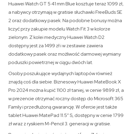
Huawei Watch GT 5 41 mm Blue kosztuje teraz 1099 zł,
a nabywcy otrzymają w gratisie słuchawki FreeBuds SE
2 oraz dodatkowy pasek. Na podobne bonusy można
liczyć przy zakupie modelu Watch Fit 3 w kolorze
zielonym. Z kolei medyczny Huawei Watch D2
dostępny jest za 1499 zł i w zestawie zawiera
dodatkowy pasek oraz możliwość darmowej wymiany
poduszki powietrznej w ciągu dwóch lat.
Osoby poszukujące wydajnych laptopów również
znajdą coś dla siebie. Biznesowy Huawei MateBook X
Pro 2024 można kupić 1100 zł taniej, w cenie 9899 zł, a
w prezencie otrzymać roczny dostęp do Microsoft 365
Family i przedłużoną gwarancję. W ofercie jest także
tablet Huawei MatePad 11.5″ S, dostępny w cenie 1799
zł wraz z rysikiem M-Pencil 3. generacji w gratisie.