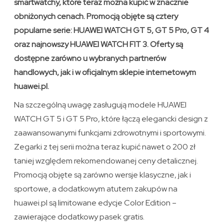
smartwatchy, które teraz można kupić w znacznie
obniżonych cenach. Promocją objęte są cztery
popularne serie: HUAWEI WATCH GT 5, GT 5 Pro, GT 4
oraz najnowszy HUAWEI WATCH FIT 3. Oferty są
dostępne zarówno u wybranych partnerów
handlowych, jak i w oficjalnym sklepie internetowym
huawei.pl.
Na szczególną uwagę zasługują modele HUAWEI
WATCH GT 5 i GT 5 Pro, które łączą elegancki design z
zaawansowanymi funkcjami zdrowotnymi i sportowymi.
Zegarki z tej serii można teraz kupić nawet o 200 zł
taniej względem rekomendowanej ceny detalicznej.
Promocją objęte są zarówno wersje klasyczne, jak i
sportowe, a dodatkowym atutem zakupów na
huawei.pl są limitowane edycje Color Edition –
zawierające dodatkowy pasek gratis.