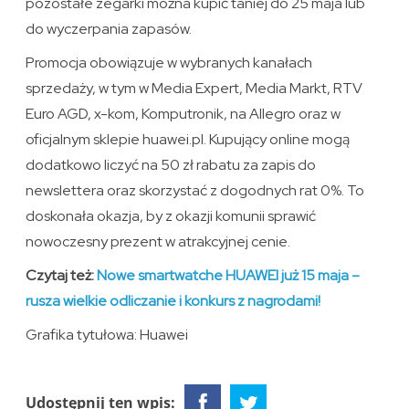
pozostałe zegarki można kupić taniej do 25 maja lub
do wyczerpania zapasów.
Promocja obowiązuje w wybranych kanałach
sprzedaży, w tym w Media Expert, Media Markt, RTV
Euro AGD, x-kom, Komputronik, na Allegro oraz w
oficjalnym sklepie huawei.pl. Kupujący online mogą
dodatkowo liczyć na 50 zł rabatu za zapis do
newslettera oraz skorzystać z dogodnych rat 0%. To
doskonała okazja, by z okazji komunii sprawić
nowoczesny prezent w atrakcyjnej cenie.
Czytaj też:
Nowe smartwatche HUAWEI już 15 maja –
rusza wielkie odliczanie i konkurs z nagrodami!
Grafika tytułowa: Huawei
Udostępnij ten wpis: