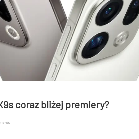
9s coraz bliżej premiery?
ments