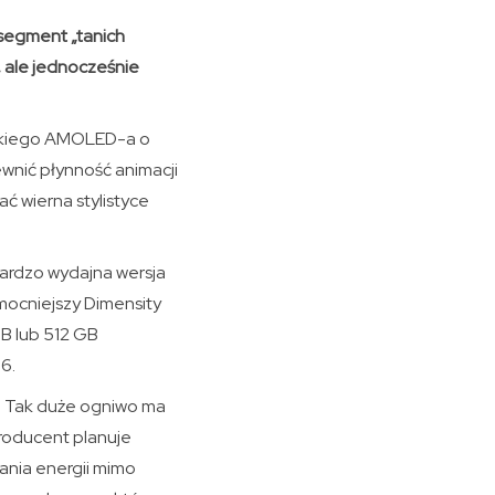
 segment „tanich
 ale jednocześnie
askiego AMOLED-a o
ewnić płynność animacji
ć wierna stylistyce
bardzo wydajna wersja
 mocniejszy Dimensity
B lub 512 GB
6.
. Tak duże ogniwo ma
Producent planuje
ania energii mimo