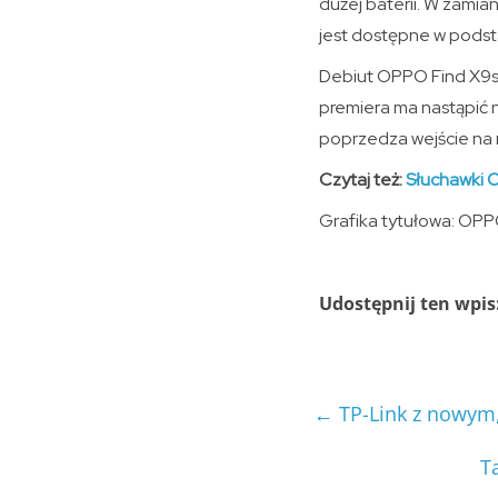
dużej baterii. W zami
jest dostępne w pods
Debiut OPPO Find X9s 
premiera ma nastąpić 
poprzedza wejście na 
Czytaj też:
Słuchawki O
Grafika tytułowa: OP
Udostępnij ten wpis
←
TP-Link z nowym
T