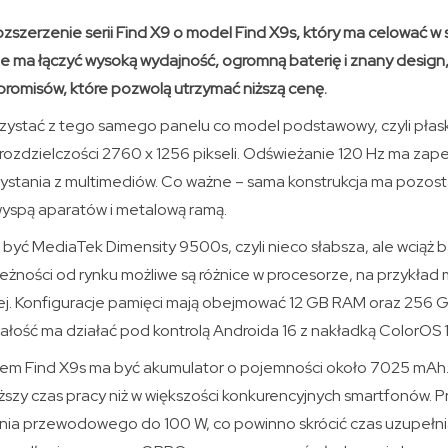
szerzenie serii Find X9 o model Find X9s, który ma celować w
e ma łączyć wysoką wydajność, ogromną baterię i znany design,
romisów, które pozwolą utrzymać niższą cenę.
zystać z tego samego panelu co model podstawowy, czyli pł
 rozdzielczości 2760 x 1256 pikseli. Odświeżanie 120 Hz ma zap
ystania z multimediów. Co ważne – sama konstrukcja ma pozosta
yspą aparatów i metalową ramą.
być MediaTek Dimensity 9500s, czyli nieco słabsza, ale wciąż 
leżności od rynku możliwe są różnice w procesorze, na przykład
iej. Konfiguracje pamięci mają obejmować 12 GB RAM oraz 256 G
ałość ma działać pod kontrolą Androida 16 z nakładką ColorOS 1
em Find X9s ma być akumulator o pojemności około 7025 mAh
ższy czas pracy niż w większości konkurencyjnych smartfonów. 
ia przewodowego do 100 W, co powinno skrócić czas uzupełni