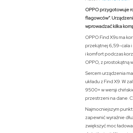
OPPO przygotowuje roz
flagowców”. Urządzeni
wprowadzać kilka komp
OPPO Find X9s ma kor
przekątnej 6,59-cala i
i komfort podczas korz
OPPO, z prostokątną w
Sercem urządzenia ma 
układu z Find X9. W za
9500+ w wersji chińsk
przestrzeni na dane. C
Najmocniejszym punkt
zapewnić wyraźnie dłu
zwiększyć moc ładowan