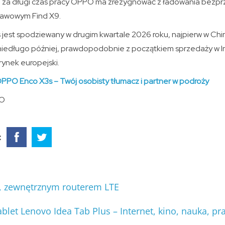
an za długi czas pracy OPPO ma zrezygnować z ładowania bez
tawowym Find X9.
jest spodziewany w drugim kwartale 2026 roku, najpierw w Chi
niedługo później, prawdopodobnie z początkiem sprzedaży w In
rynek europejski.
PPO Enco X3s – Twój osobisty tłumacz i partner w podroży
PO
:
, zewnętrznym routerem LTE
ablet Lenovo Idea Tab Plus – Internet, kino, nauka, pra