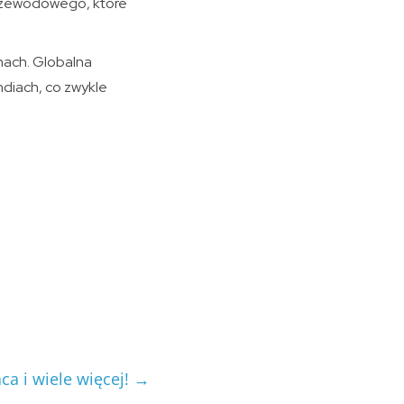
przewodowego, które
nach. Globalna
diach, co zwykle
ca i wiele więcej!
→