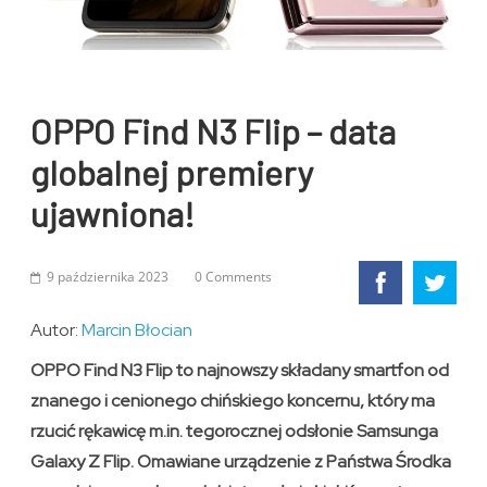
OPPO Find N3 Flip – data
globalnej premiery
ujawniona!
9 października 2023
0 Comments
Autor:
Marcin Błocian
OPPO Find N3 Flip to najnowszy składany smartfon od
znanego i cenionego chińskiego koncernu, który ma
rzucić rękawicę m.in. tegorocznej odsłonie Samsunga
Galaxy Z Flip. Omawiane urządzenie z Państwa Środka