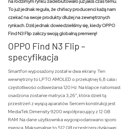
na rodzimym rynku zadebiutowało już jakiś czas temu.
To już jednak reguła, że chińscy producenci każą nam
czekać na swoje produkty dłużej na zewnętrznych
rynkach. Dziś jednak dowiedzieliśmy się, kiedy OPPO
Find N3 Flip zaliczy swoją globalną premierę!
OPPO Find N3 Flip –
specyfikacja
Smartfon wyposażony został w dwa ekrany. Ten
wewnętrzny to LPTO AMOLED o przekątnej 6,8 cala i
częstotliwości odświeżania 120 Hz. Na klapce natomiast
osadzona zostanie matryca 3,26″, która dzieli tą
przestrzeń z wyspą aparatów. Sercem konstrukcji jest
MediaTek Dimensity 9200 współpracujący z 12 GB
RAM. Na dane użytkownika wygospodarowano sporo
miejsca. Maksymalnie to 512 GB przestrzeni dyskowej.