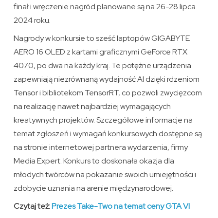
finał i wręczenie nagród planowane są na 26-28 lipca
2024 roku.
Nagrody w konkursie to sześć laptopów GIGABYTE
AERO 16 OLED z kartami graficznymi GeForce RTX
4070, po dwa na każdy kraj. Te potężne urządzenia
zapewniają niezrównaną wydajność AI dzięki rdzeniom
Tensor i bibliotekom TensorRT, co pozwoli zwycięzcom
na realizację nawet najbardziej wymagających
kreatywnych projektów. Szczegółowe informacje na
temat zgłoszeń i wymagań konkursowych dostępne są
na stronie internetowej partnera wydarzenia, firmy
Media Expert. Konkurs to doskonała okazja dla
młodych twórców na pokazanie swoich umiejętności i
zdobycie uznania na arenie międzynarodowej.
Czytaj też:
Prezes Take-Two na temat ceny GTA VI