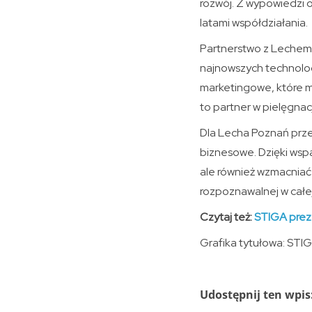
rozwój. Z wypowiedzi 
latami współdziałania.
Partnerstwo z Lechem 
najnowszych technologi
marketingowe, które ma
to partner w pielęgnacj
Dla Lecha Poznań przed
biznesowe. Dzięki wspa
ale również wzmacniać 
rozpoznawalnej w całej
Czytaj też:
STIGA prez
Grafika tytułowa: STI
Udostępnij ten wpis