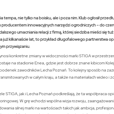
a tempa, nie tylko na boisku, ale i poza nim. Klub ogłosił przed
 producentem innowacyjnych narzędzi ogrodniczych – do czer
alszego umacniania relacji z firmą, której siedziba mieści się t
a już kilkanaście lat, to przykład długofalowego partnerstwa 
nym przywiązaniu.
osi konkretne zmiany w widoczności marki STIGA w przestrzen
ostaje na stadionie Enea, gdzie jest dobrze znane kibicom Kolejo
i spodenek zawodników Lecha Poznań. To kolejny sposób na za
nsmitowanych w całym kraju, a także na materiałach wideo i zdj
e STIGA, jak i Lecha Poznań podkreślają, że ta współpraca opie
soringowej. W grę wchodzi wspólna wizja rozwoju, zaangażowani
owania silnej marki na wartościach takich jak ambicja, profesjo