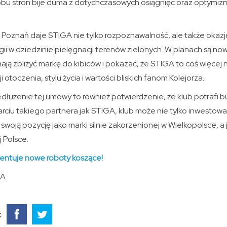
obu stron bije duma z dotychczasowych osiągnięć oraz optymizm
Poznań daje STIGA nie tylko rozpoznawalność, ale także okazj
i w dziedzinie pielęgnacji terenów zielonych. W planach są no
ją zbliżyć markę do kibiców i pokazać, że STIGA to coś więcej 
i otoczenia, stylu życia i wartości bliskich fanom Kolejorza.
łużenie tej umowy to również potwierdzenie, że klub potrafi b
rciu takiego partnera jak STIGA, klub może nie tylko inwestowa
swoją pozycję jako marki silnie zakorzenionej w Wielkopolsce, 
 Polsce.
entuje nowe roboty koszące!
GA
: