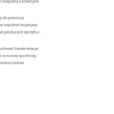
 związany z kolejnymi
ę do promocji
we wspólne inicjatywy
niż producent sprzętu –
udować trwałe relacje
ć w rozwój sportowy,
a jednocześnie