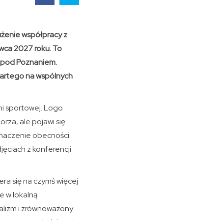
łużenie współpracy z
wca 2027 roku. To
uż pod Poznaniem.
opartego na wspólnych
i sportowej. Logo
rza, ale pojawi się
znaczenie obecności
ęciach z konferencji
ra się na czymś więcej
e w lokalną
nalizm i zrównoważony