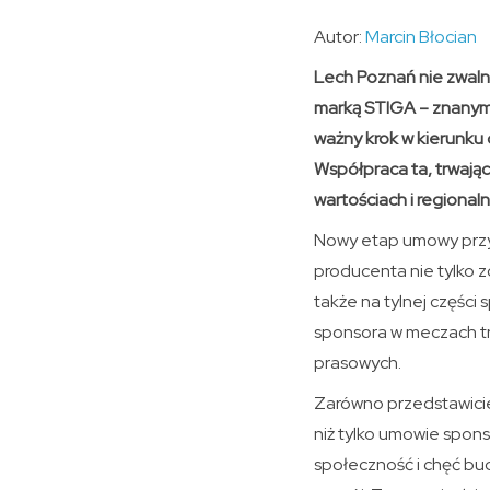
Autor:
Marcin Błocian
Lech Poznań nie zwalni
marką STIGA – znanym
ważny krok w kierunku d
Współpraca ta, trwając
wartościach i regional
Nowy etap umowy przyn
producenta nie tylko z
także na tylnej częśc
sponsora w meczach tra
prasowych.
Zarówno przedstawiciel
niż tylko umowie spon
społeczność i chęć bud