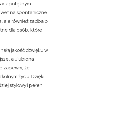
iar z potężnym
 nawet na spontaniczne
a, ale również zadba o
tne dla osób, które
onałą jakość dźwięku w
jsze, a ulubiona
e zapewni, że
kolnym życiu. Dzięki
iej stylowy i pełen