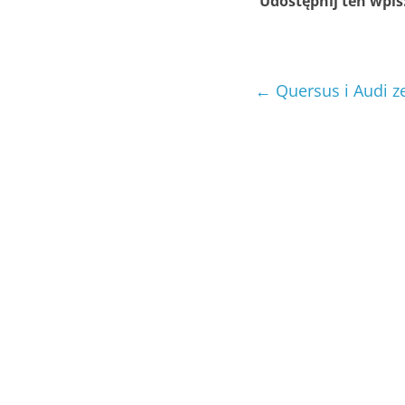
Udostępnij ten wpis
←
Quersus i Audi z