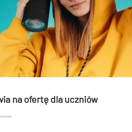
a na ofertę dla uczniów
mments