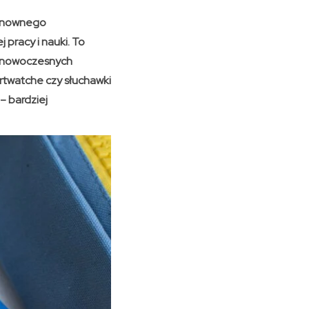
ponownego
 pracy i nauki. To
ę nowoczesnych
rtwatche czy słuchawki
– bardziej