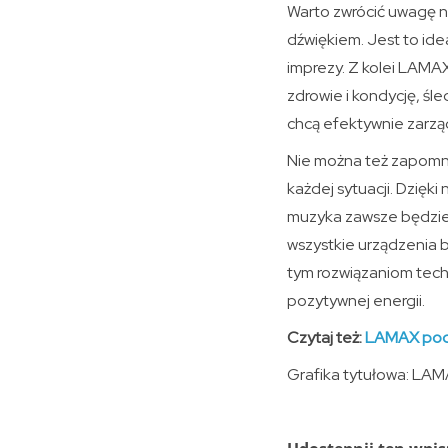
Warto zwrócić uwagę n
dźwiękiem. Jest to ide
imprezy. Z kolei LAMAX
zdrowie i kondycję, śl
chcą efektywnie zarzą
Nie można też zapomn
każdej sytuacji. Dzięki
muzyka zawsze będzie
wszystkie urządzenia 
tym rozwiązaniom techn
pozytywnej energii.
Czytaj też:
LAMAX pods
Grafika tytułowa: LA