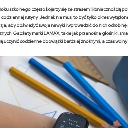
ku szkolnego często kojarzy się ze stresem i koniecznością 
 codziennej rutyny. Jednak nie musi to być tylko okres wytężonej
zja, aby odświeżyć swoje nawyki i wprowadzić do nich odrobin
znych. Gadżety marki LAMAX, takie jak przenośne głośniki, sma
czynić codzienne obowiązki bardziej znośnymi, a czas wolny 