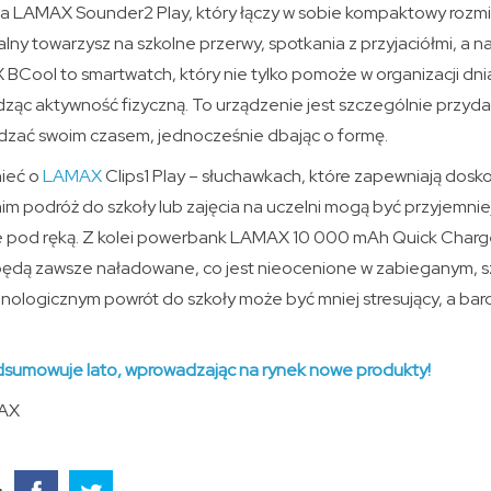
a LAMAX Sounder2 Play, który łączy w sobie kompaktowy rozm
alny towarzysz na szkolne przerwy, spotkania z przyjaciółmi, a
 BCool to smartwatch, który nie tylko pomoże w organizacji dni
edząc aktywność fizyczną. To urządzenie jest szczególnie przyda
dzać swoim czasem, jednocześnie dbając o formę.
ieć o
LAMAX
Clips1 Play – słuchawkach, które zapewniają dosk
 nim podróż do szkoły lub zajęcia na uczelni mogą być przyjemnie
 pod ręką. Z kolei powerbank LAMAX 10 000 mAh Quick Charg
będą zawsze naładowane, co jest nieocenione w zabieganym, sz
ologicznym powrót do szkoły może być mniej stresujący, a bardz
umowuje lato, wprowadzając na rynek nowe produkty!
MAX