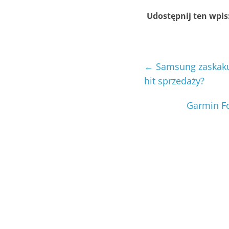
Udostępnij ten wpis
←
Samsung zaskakuj
hit sprzedaży?
Garmin Fo