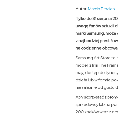
Autor:
Marcin Błocian
Tylko do 31 sierpnia 2
uwagę fanów sztuki i d
marki Samsung, może o
z najbardziej prestiżo
na codzienne obcowan
Samsung Art Store to 
modeli z linii The Fra
mają dostęp do tysięcy
dzieła lub w formie p
niezależnie od gustu
Aby skorzystać z promo
sprzedawcy lub na por
200 znaków wraz z ocen