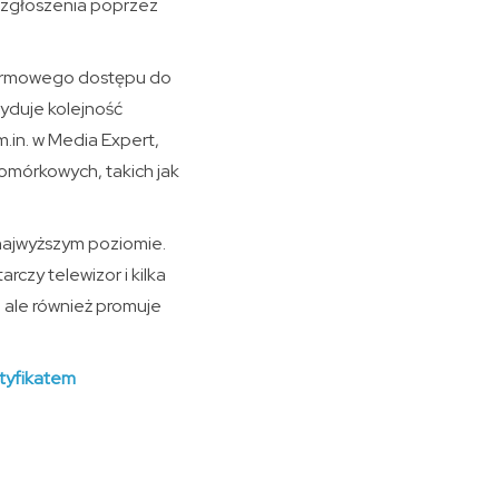
a zgłoszenia poprzez
 darmowego dostępu do
cyduje kolejność
.in. w Media Expert,
omórkowych, takich jak
 najwyższym poziomie.
zy telewizor i kilka
 ale również promuje
rtyfikatem