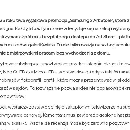
025 roku trwa wyjątkowa promocja „Samsung x Art Store”, która 
esignu. Każdy, kto w tym czasie zdecyduje się na zakup wybran
trzymać aż pół roku bezpłatnego dostępu do Art Store – platfo
wych muzeów i galerii świata. To nie tylko okazja na wzbogacenie
ie z mistrzowskimi pracami bez wychodzenia z domu.
cyfrowa subskrypcja umożliwiająca przekształcenie ekranu telew
me, Neo QLED czy Micro LED – w prawdziwą galerię sztuki. W rama
 obrazów, fotografii i grafik, które można prezentować w jakośc
okazów slajdów. To rozwiązanie pozwala idealnie dopasować ekra
 domowników.
cji, wystarczy zostawić opinię o zakupionym telewizorze na str
ównywarce cenowej. Komentarz musi zawierać określone hasztag
ą w skali 1-5. Ważne, że recenzja może być zarówno pozytywna, j