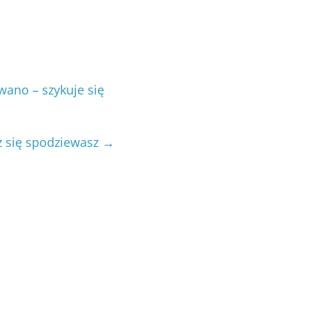
wano – szykuje się
ż się spodziewasz
→