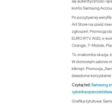
się autentyczność i sp
konto Samsung Account
Po pozytywnej weryfik
Art Store na sześć mie
zgłoszeń. Promocją ob
EURO RTV AGD, x-kom, 
Orange, T-Mobile, Play
To znakomita okazja, 
W domowym salonie moż
kliknięć. Promocja „Sa
świadome korzystanie z
Czytaj też:
Samsung zno
cyberbezpieczeństwa
Grafika tytułowa: Sam