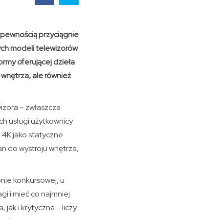
z pewnością przyciągnie
ych modeli telewizorów
rmy oferującej dzieła
 wnętrza, ale również
izora – zwłaszcza
ch usługi użytkownicy
i 4K jako statyczne
n do wystroju wnętrza,
onie konkursowej, u
i i mieć co najmniej
ak i krytyczna – liczy