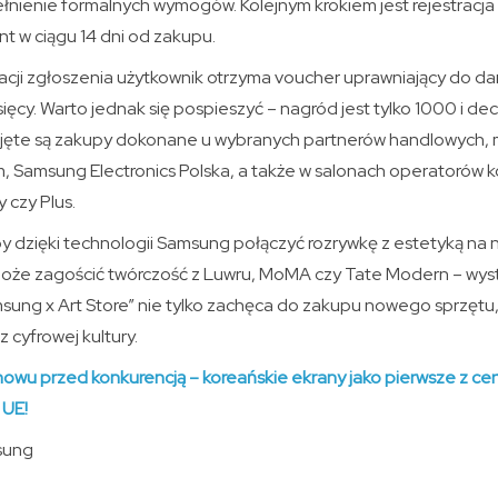
ełnienie formalnych wymogów. Kolejnym krokiem jest rejestracj
 w ciągu 14 dni od zakupu.
acji zgłoszenia użytkownik otrzyma voucher uprawniający do
sięcy. Warto jednak się pospieszyć – nagród jest tylko 1000 i de
jęte są zakupy dokonane u wybranych partnerów handlowych, m
Samsung Electronics Polska, a także w salonach operatorów k
 czy Plus.
by dzięki technologii Samsung połączyć rozrywkę z estetyką na
e zagościć twórczość z Luwru, MoMA czy Tate Modern – wystarc
msung x Art Store” nie tylko zachęca do zakupu nowego sprzętu,
 cyfrowej kultury.
wu przed konkurencją – koreańskie ekrany jako pierwsze z ce
 UE!
sung