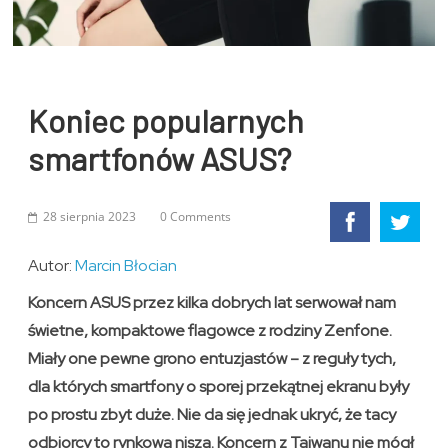
Koniec popularnych
smartfonów ASUS?
28 sierpnia 2023
0 Comments
Autor:
Marcin Błocian
Koncern ASUS przez kilka dobrych lat serwował nam
świetne, kompaktowe flagowce z rodziny Zenfone.
Miały one pewne grono entuzjastów – z reguły tych,
dla których smartfony o sporej przekątnej ekranu były
po prostu zbyt duże. Nie da się jednak ukryć, że tacy
odbiorcy to rynkowa nisza. Koncern z Tajwanu nie mógł