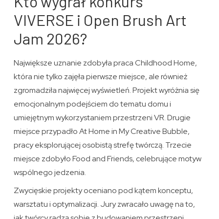
Kto wygrał konkurs
VIVERSE i Open Brush Art
Jam 2026?
Największe uznanie zdobyła praca Childhood Home,
która nie tylko zajęła pierwsze miejsce, ale również
zgromadziła najwięcej wyświetleń. Projekt wyróżnia się
emocjonalnym podejściem do tematu domu i
umiejętnym wykorzystaniem przestrzeni VR. Drugie
miejsce przypadło At Home in My Creative Bubble,
pracy eksplorującej osobistą strefę twórczą. Trzecie
miejsce zdobyło Food and Friends, celebrujące motyw
wspólnego jedzenia.
Zwycięskie projekty oceniano pod kątem konceptu,
warsztatu i optymalizacji. Jury zwracało uwagę na to,
jak twórcy radzą sobie z budowaniem przestrzeni,