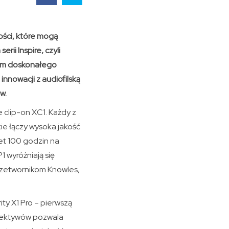
ości, które mogą
rii Inspire, czyli
mem doskonałego
innowacji z audiofilską
w.
e clip-on XC1. Każdy z
ie łączy wysoka jakość
t 100 godzin na
 wyróżniają się
przetwornikom Knowles,
ty X1 Pro – pierwszą
iektywów pozwala