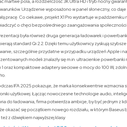
ć martwe pola, a rozdzielczość 3K Ultra HD i tryb nocny gwaran
 warunków. Urządzenie wyposażono w panel słoneczny, co daj
łą pracę. Co ciekawe, projekt X1 Pro wystartuje w październiku 
świadczyć o chęci bezpośredniego zaangażowania społeczności 
entacji była również druga generacja ładowarek i powerbank
ierają standard Qi 2.2. Dzięki temu użytkownicy zyskują szybsze
nie, szczególnie przydatne w przypadku urządzeń Apple i na
ezentowanych modeli znalazły się m.in. ultracienkie powerbank
w 1 oraz kompaktowe adaptery sieciowe o mocy do 100 W, zdolne
ro.
dczas IFA 2025 pokazuje, że marka konsekwentnie wzmacnia s
oniki użytkowej. Łącząc nowoczesne technologie audio, intelig
ia do ładowania, firma potwierdza ambicje, by być jednym z lid
e okazać się początkiem nowego rozdziału, w którym Baseus b
e też z dźwiękiem najwyższej klasy.