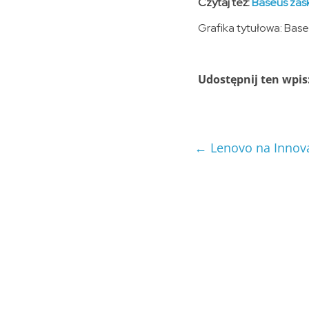
Czytaj też:
Baseus zas
Grafika tytułowa: Bas
Udostępnij ten wpis
←
Lenovo na Innova