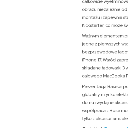
całkowicie wyeliminowa
obrazu niezależnie od
montażu i zapewnia sta
Kickstarter, co może 
Ważnym elementem prez
jedne z pierwszych wsp
bezprzewodowe ładowa
iPhone 17. Wśród zapr
składane ładowarki 3 
calowego MacBooka P
Prezentacja Baseus po
globalnym rynku elektr
domu i wydajne akcesor
współpraca z Bose moż
tylko z akcesoriami, al