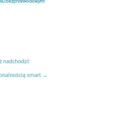
waniu bezprzewodowym!
ż nadchodzi!
jonalnością smart
→