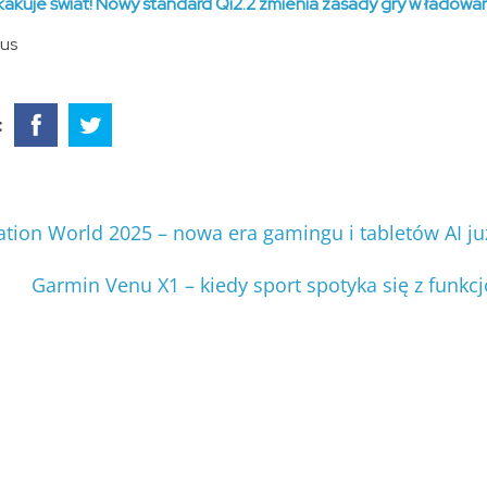
kakuje świat! Nowy standard Qi2.2 zmienia zasady gry w łado
eus
:
tion World 2025 – nowa era gamingu i tabletów AI ju
Garmin Venu X1 – kiedy sport spotyka się z funkc