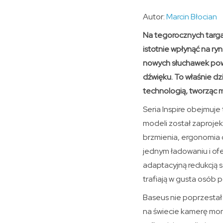
Autor:
Marcin Błocian
Na tegorocznych targac
istotnie wpłynąć na ryn
nowych słuchawek pow
dźwięku. To właśnie dz
technologią, tworząc
Seria Inspire obejmuje
modeli został zaprojek
brzmienia, ergonomia
jednym ładowaniu i of
adaptacyjną redukcją s
trafiają w gusta osób 
Baseus nie poprzestał
na świecie kamerę mo