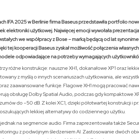
h IFA 2025 w Berlinie firma Baseus przedstawiła portfolio now
ek elektroniki użytkowej. Najwięcej emocji wywołała prezentacja se
stałych we współpracy z Bose – marką będącą od lat synoni
ięki tej kooperacji Baseus zyskał możliwość połączenia własnych 
 modele odpowiadające na potrzeby wymagających użytkownikó
 trzy różne konstrukcje: nauszne XH1, dokanałowe XP1 oraz lekki
towany z myślą o innych scenariuszach użytkowania, ale wszystk
 oraz zaawansowane funkcje. Flagowe XH1 mogą pracować nawe
erują obsługę Dolby Spatial Audio, podczas gdy kompaktowe XP1
zumów do –50 dB. Z kolei XC1, dzięki półotwartej konstrukcji i 
poszukujących lekkiej alternatywy do codziennego użytku.
 jednak na segmencie audio. Firma zaprezentowała także Securi
nitoringu z podwójnym śledzeniem AI. Zastosowanie dwóch ob