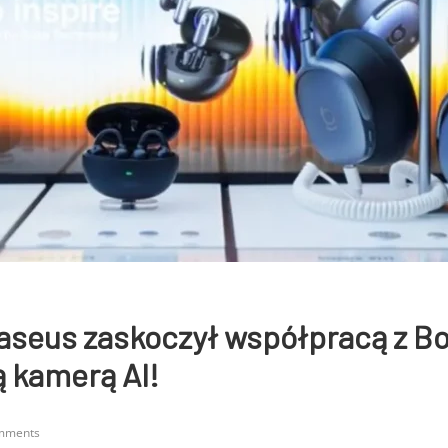
aseus zaskoczył współpracą z Bo
 kamerą AI!
mments