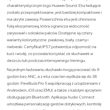
charakterystycznym logo Huawei Sound. Etui ładujące
zostało przeprojektowane, jest bardziej kompaktowe i
ma ukryte zawiasy. Powierzchnia etui jest chroniona
folią ekscymerową, która ogranicza widoczność
zarysowań i odcisków palców. Dostępne są cztery
warianty kolorystyczne: piaskowy, biały, czarny i
niebieski. Certyfikat IP57 potwierdza odporność na
kurz i wodę, co pozwala korzystać ze słuchawek w
deszczu lub podczas intensywnego treningu.
Na jednym ładowaniu słuchawki mogą pracować do 9
godzin bez ANC, a z etui czas ten wydłuża się do 38
godzin. FreeBuds Pro 5 współpracują z urządzeniami z
Androidem, iOS oraz EMUI, a także z każdym sprzętem
obsługującym Bluetooth. Aplikacja Audio Connect
umożliwia personalizację gestów dotykowych, kontrolę