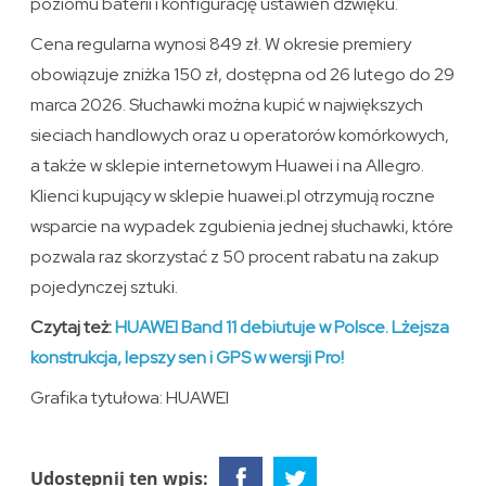
poziomu baterii i konfigurację ustawień dźwięku.
Cena regularna wynosi 849 zł. W okresie premiery
obowiązuje zniżka 150 zł, dostępna od 26 lutego do 29
marca 2026. Słuchawki można kupić w największych
sieciach handlowych oraz u operatorów komórkowych,
a także w sklepie internetowym Huawei i na Allegro.
Klienci kupujący w sklepie huawei.pl otrzymują roczne
wsparcie na wypadek zgubienia jednej słuchawki, które
pozwala raz skorzystać z 50 procent rabatu na zakup
pojedynczej sztuki.
Czytaj też:
HUAWEI Band 11 debiutuje w Polsce. Lżejsza
konstrukcja, lepszy sen i GPS w wersji Pro!
Grafika tytułowa: HUAWEI
Udostępnij ten wpis: