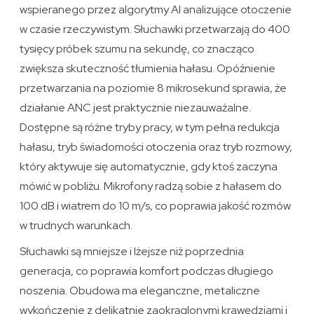
wspieranego przez algorytmy AI analizujące otoczenie
w czasie rzeczywistym. Słuchawki przetwarzają do 400
tysięcy próbek szumu na sekundę, co znacząco
zwiększa skuteczność tłumienia hałasu. Opóźnienie
przetwarzania na poziomie 8 mikrosekund sprawia, że
działanie ANC jest praktycznie niezauważalne.
Dostępne są różne tryby pracy, w tym pełna redukcja
hałasu, tryb świadomości otoczenia oraz tryb rozmowy,
który aktywuje się automatycznie, gdy ktoś zaczyna
mówić w pobliżu. Mikrofony radzą sobie z hałasem do
100 dB i wiatrem do 10 m/s, co poprawia jakość rozmów
w trudnych warunkach.
Słuchawki są mniejsze i lżejsze niż poprzednia
generacja, co poprawia komfort podczas długiego
noszenia. Obudowa ma eleganczne, metaliczne
wykończenie z delikatnie zaokrąglonymi krawędziami i