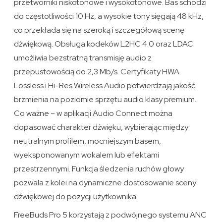
przetworniki niskotonowe i wysokotonowe. Bas schodzi
do częstotliwości 10 Hz, a wysokie tony sięgają 48 kHz,
co przekłada się na szeroką i szczegółową scenę
dźwiękową. Obsługa kodeków L2HC 4.0 oraz LDAC
umożliwia bezstratną transmisję audio z
przepustowością do 2,3 Mb/s. Certyfikaty HWA
Lossless i Hi-Res Wireless Audio potwierdzają jakość
brzmienia na poziomie sprzętu audio klasy premium.
Co ważne – w aplikacji Audio Connect można
dopasować charakter dźwięku, wybierając między
neutralnym profilem, mocniejszym basem,
wyeksponowanym wokalem lub efektami
przestrzennymi. Funkcja śledzenia ruchów głowy
pozwala z kolei na dynamiczne dostosowanie sceny
dźwiękowej do pozycji użytkownika.
FreeBuds Pro 5 korzystają z podwójnego systemu ANC