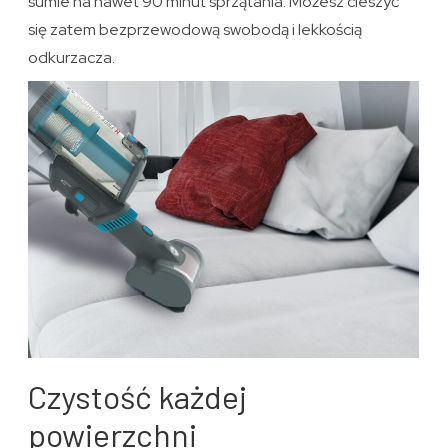
sumie na nawet 90 minut sprzątania. Możesz cieszyć
się zatem bezprzewodową swobodą i lekkością
odkurzacza.
Czystość każdej
powierzchni