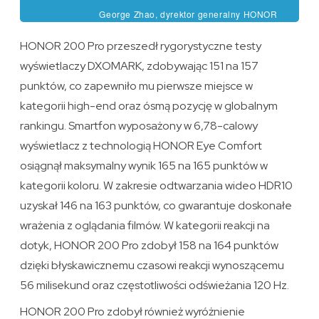
George Zhao, dyrektor generalny HONOR
HONOR 200 Pro przeszedł rygorystyczne testy
wyświetlaczy DXOMARK, zdobywając 151 na 157
punktów, co zapewniło mu pierwsze miejsce w
kategorii high-end oraz ósmą pozycję w globalnym
rankingu. Smartfon wyposażony w 6,78-calowy
wyświetlacz z technologią HONOR Eye Comfort
osiągnął maksymalny wynik 165 na 165 punktów w
kategorii koloru. W zakresie odtwarzania wideo HDR10
uzyskał 146 na 163 punktów, co gwarantuje doskonałe
wrażenia z oglądania filmów. W kategorii reakcji na
dotyk, HONOR 200 Pro zdobył 158 na 164 punktów
dzięki błyskawicznemu czasowi reakcji wynoszącemu
56 milisekund oraz częstotliwości odświeżania 120 Hz.
HONOR 200 Pro zdobył również wyróżnienie