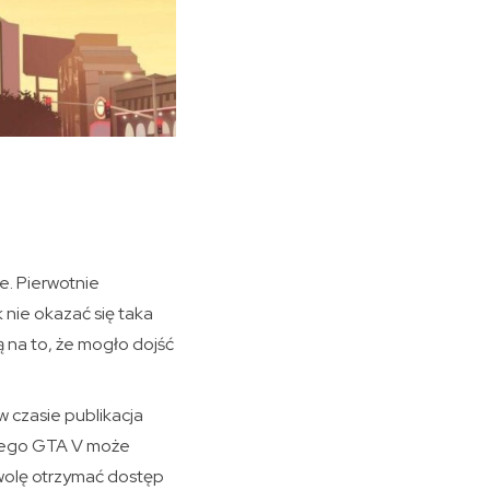
e. Pierwotnie
 nie okazać się taka
 na to, że mogło dojść
w czasie publikacja
rnego GTA V może
 wolę otrzymać dostęp