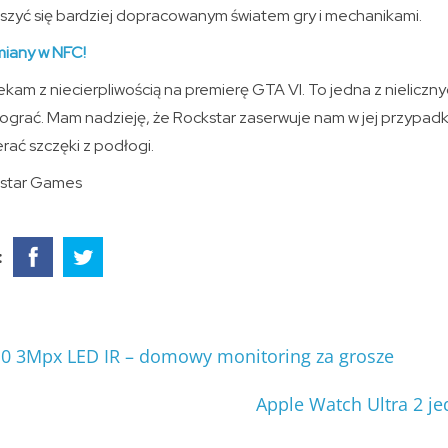
ieszyć się bardziej dopracowanym światem gry i mechanikami.
iany w NFC!
ekam z niecierpliwością na premierę GTA VI. To jedna z nielicz
ł ograć. Mam nadzieję, że Rockstar zaserwuje nam w jej przypadk
rać szczęki z podłogi.
kstar Games
:
0 3Mpx LED IR – domowy monitoring za grosze
Apple Watch Ultra 2 j