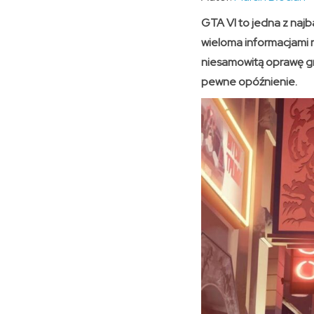
GTA VI to jedna z najba
wieloma informacjami 
niesamowitą oprawę gr
pewne opóźnienie.