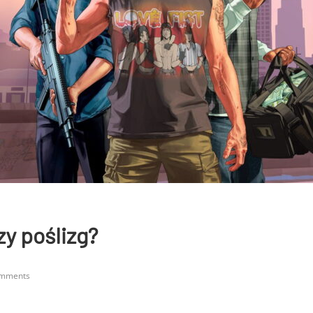
zy poślizg?
omments