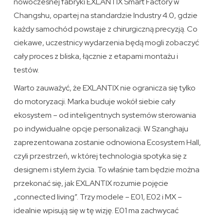
nowoczesnej fabryki EXLANTIX Smart Factory w
Changshu, opartej na standardzie Industry 4.0, gdzie
każdy samochód powstaje z chirurgiczną precyzją. Co
ciekawe, uczestnicy wydarzenia będą mogli zobaczyć
cały proces z bliska, łącznie z etapami montażu i
testów.
Warto zauważyć, że EXLANTIX nie ogranicza się tylko
do motoryzacji. Marka buduje wokół siebie cały
ekosystem – od inteligentnych systemów sterowania
po indywidualne opcje personalizacji. W Szanghaju
zaprezentowana zostanie odnowiona Ecosystem Hall,
czyli przestrzeń, w której technologia spotyka się z
designem i stylem życia. To właśnie tam będzie można
przekonać się, jak EXLANTIX rozumie pojęcie
„connected living”. Trzy modele – E01, E02 i MX –
idealnie wpisują się w tę wizję. E01 ma zachwycać