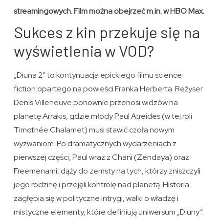
streamingowych. Film można obejrzeć m.in. w HBO Max.
Sukces z kin przekuje się na
wyświetlenia w VOD?
„Diuna 2” to kontynuacja epickiego filmu science
fiction opartego na powieści Franka Herberta. Reżyser
Denis Villeneuve ponownie przenosi widzów na
planetę Arrakis, gdzie młody Paul Atreides (w tej roli
Timothée Chalamet) musi stawić czoła nowym
wyzwaniom. Po dramatycznych wydarzeniach z
pierwszej części, Paul wraz z Chani (Zendaya) oraz
Freemenami, dąży do zemsty na tych, którzy zniszczyli
jego rodzinę i przejęli kontrolę nad planetą. Historia
zagłębia się w polityczne intrygi, walki o władzę i
mistyczne elementy, które definiują uniwersum „Diuny”.