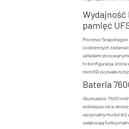
Wydajność 
pamięć UFS
Procesor Snapdragon 
codziennych zadaniach
układami stosowanymi 
to konfiguracja, która
microSD pozwala rozsz
Bateria 760
Akumulator 7600 mAh p
wolniejsze niż w droższ
opcjonalny moduł 4G wy
zwiększają funkcjonaln