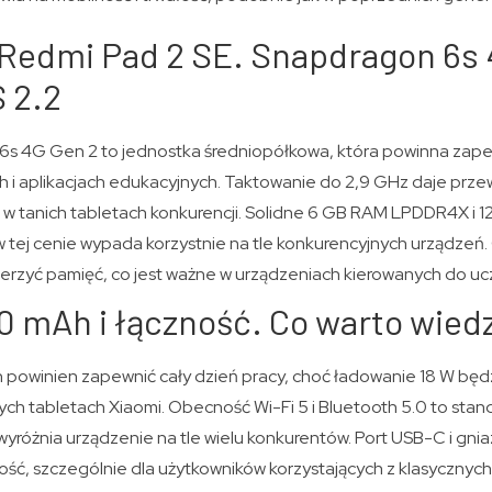
Redmi Pad 2 SE. Snapdragon 6s 4
 2.2
6s 4G Gen 2 to jednostka średniopółkowa, która powinna zape
 i aplikacjach edukacyjnych. Taktowanie do 2,9 GHz daje prze
w tanich tabletach konkurencji. Solidne 6 GB RAM LPDDR4X i 1
 w tej cenie wypada korzystnie na tle konkurencyjnych urządzeń
erzyć pamięć, co jest ważne w urządzeniach kierowanych do uczn
0 mAh i łączność. Co warto wied
owinien zapewnić cały dzień pracy, choć ładowanie 18 W będ
ych tabletach Xiaomi. Obecność Wi-Fi 5 i Bluetooth 5.0 to standa
różnia urządzenie na tle wielu konkurentów. Port USB-C i gnia
ość, szczególnie dla użytkowników korzystających z klasycznyc