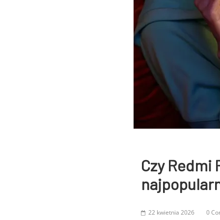
Czy Redmi P
najpopular
22 kwietnia 2026
0 C