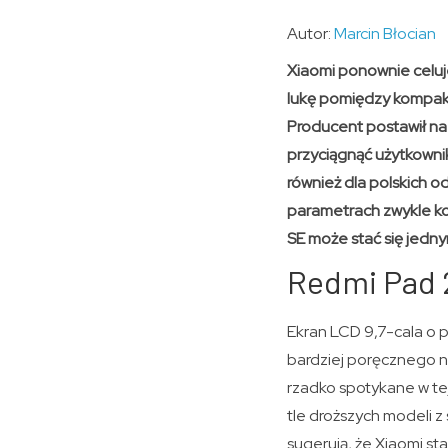
Autor:
Marcin Błocian
Xiaomi ponownie celuj
lukę pomiędzy kompakto
Producent postawił na
przyciągnąć użytkowni
również dla polskich 
parametrach zwykle ko
SE może stać się jedn
Redmi Pad 2
Ekran LCD 9,7-cala o p
bardziej poręcznego ni
rzadko spotykane w te
tle droższych modeli
sugerują, że Xiaomi st