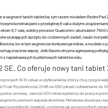
e w segment tanich tabletów, tym razem modelem Redmi Pad 2 
wymi konstrukcjami o przekątnej 8 cali a dużymi urządzeniami p
 ekran 9,7 cala, solidny procesor Qualcomm i akumulator 7600
ków szukających sprzętu do codziennych zadań, nauki i rozrywki
odbiorców, bo w tym segmencie konkurencja rośnie, a modele o
sztują znacznie więcej. Jeśli Xiaomi utrzyma agresywną polity
ym z najciekawszych budżetowych tabletów roku.
 SE. Co oferuje nowy tani tablet
roporcjach 16:10 celuje w użytkowników, którzy chcą czegoś więks
ż 11 cali. Rozdzielczość 2048 na 1280 pikseli i odświeżanie do 1
j półce cenowej. Jasność 600 nitów wystarczy do pracy w pomi
 z segmentu premium wypada skromniej. Metalowa obudowa i w
awia na mobilność i trwałość, podobnie jak w poprzednich gene