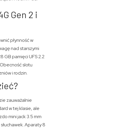
G Gen 2 i
wnić płynność w
wagę nad starszymi
28 GB pamięci UFS 2.2
. Obecność slotu
iów i rodzin.
zieć?
zie zauważalnie
rd w tej klasie, ale
zdo mini jack 3.5 mm
h słuchawek. Aparaty 8