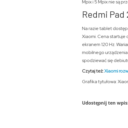
Mpix i 5 Mpix nie są 
Redmi Pad 2
Na razie tablet dostęp
Xiaomi. Cena startuje 
ekranem 120 Hz. Waria
mobilnego urządzenia d
spodziewać się debiutu
Czytaj też:
Xiaomi rozw
Grafika tytułowa: Xiao
Udostępnij ten wpis