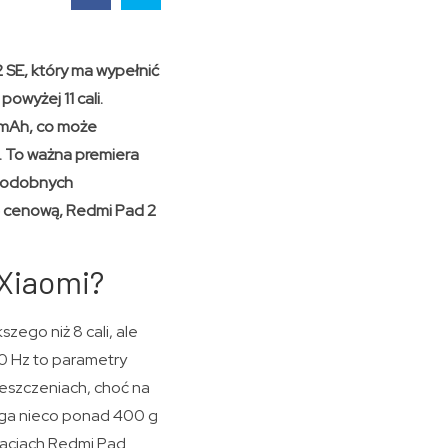
SE, który ma wypełnić
owyżej 11 cali.
 mAh, co może
. To ważna premiera
 podobnych
kę cenową, Redmi Pad 2
 Xiaomi?
zego niż 8 cali, ale
20 Hz to parametry
eszczeniach, choć na
aga nieco ponad 400 g
racjach Redmi Pad.