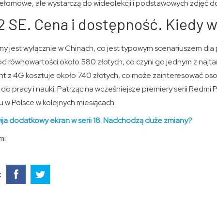
przełomowe, ale wystarczą do wideolekcji i podstawowych zdjęć
 SE. Cena i dostępność. Kiedy w
ny jest wyłącznie w Chinach, co jest typowym scenariuszem dla 
od równowartości około 580 złotych, co czyni go jednym z najt
nt z 4G kosztuje około 740 złotych, co może zainteresować os
o pracy i nauki. Patrząc na wcześniejsze premiery serii Redmi
 w Polsce w kolejnych miesiącach.
ija dodatkowy ekran w serii 18. Nadchodzą duże zmiany?
mi
: