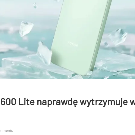
600 Lite naprawdę wytrzymuje 
omments