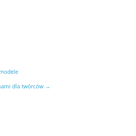
 modele
mami dla twórców
→