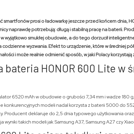
ć smartfonów prosi o ładowarkę jeszcze przed końcem dnia, 
icy naprawdę potrzebują: długą i stabilną pracę na baterii. Pro
 wyjątkowo smukłej obudowie, a do tego dorzucił inteligentne
a codzienne wyzwania. Efekt to urządzenie, które w średniej p
łości i może realnie odmienić sposób, w jaki Polacy korzystają
 bateria HONOR 600 Lite w ś
lator 6520 mAh w obudowie o grubości 7,34 mm i wadze 180 g, 
ele konkurencyjnych modeli nadal korzysta z baterii 5000 do 5
racy. Producent deklaruje do 2,5 dnia typowego użytkowania or
bija wyniki takich modeli jak Samsung A37, Samsung A27 czy Xiao