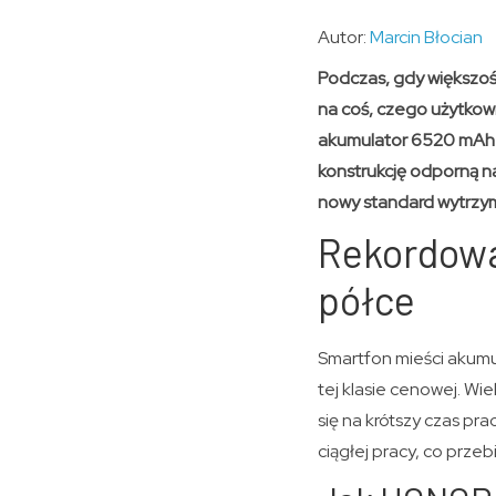
Autor:
Marcin Błocian
Podczas, gdy większoś
na coś, czego użytkown
akumulator 6520 mAh w
konstrukcję odporną n
nowy standard wytrzyma
Rekordowa
półce
Smartfon mieści akumu
tej klasie cenowej. Wi
się na krótszy czas p
ciągłej pracy, co prze