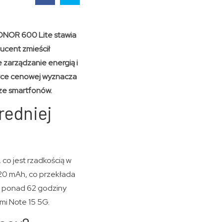
HONOR 600 Lite stawia
ducent zmieścił
 zarządzanie energią i
ółce cenowej wyznacza
 ze smartfonów.
redniej
co jest rzadkością w
520 mAh, co przekłada
az ponad 62 godziny
mi Note 15 5G.