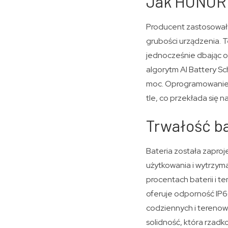
Jak HONOR 6
Producent zastosował
grubości urządzenia.
jednocześnie dbając o
algorytm AI Battery Sc
moc. Oprogramowanie r
tle, co przekłada się n
Trwałość ba
Bateria została zapro
użytkowania i wytrzym
procentach baterii i te
oferuje odporność IP6
codziennych i terenow
solidność, która rzadko