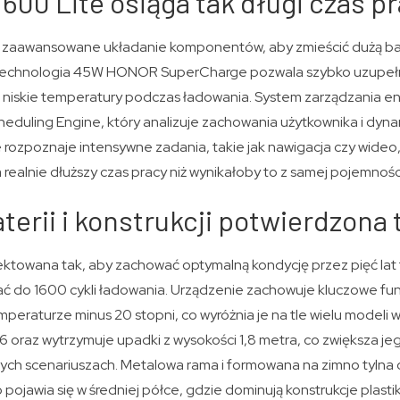
00 Lite osiąga tak długi czas p
 zaawansowane układanie komponentów, aby zmieścić dużą bat
 Technologia 45W HONOR SuperCharge pozwala szybko uzupełn
 niskie temperatury podczas ładowania. System zarządzania en
heduling Engine, który analizuje zachowania użytkownika i dyna
ozpoznaje intensywne zadania, takie jak nawigacja czy wideo, 
a realnie dłuższy czas pracy niż wynikałoby to z samej pojemności
terii i konstrukcji potwierdzona
jektowana tak, aby zachować optymalną kondycję przez pięć la
ać do 1600 cykli ładowania. Urządzenie zachowuje kluczowe fu
mperaturze minus 20 stopni, co wyróżnia je na tle wielu modeli w
6 oraz wytrzymuje upadki z wysokości 1,8 metra, co zwiększa j
ych scenariuszach. Metalowa rama i formowana na zimno tyln
 pojawia się w średniej półce, gdzie dominują konstrukcje plasti