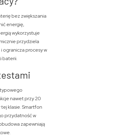
racy?
erię bez zwiększania
ić energię,
ergią wykorzystuje
micznie przydziela
i ogranicza procesy w
 baterii.
 testami
t typowego
nkcje nawet przy 20
 tej klasie. Smartfon
ego przydatność w
a obudowa zapewniają
kowe.