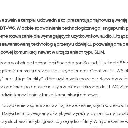
ie zwalnia tempa i udowadnia to, prezentując najnowszą wersj
 BT-W6. W dobie spowolnienia technologicznego, singapurski 
esne rozwiązanie dla wymagających użytkowników audio. Urządz
zaawansowaną technologią przesyłu dźwięku, pozwalając na pe
owej komunikacji nawet w urządzeniach typu SLIM.
ono w obsługę technologii Snapdragon Sound, Bluetooth® 5.4 
 jakość transmisji oraz niższe zużycie energii. Creative BT-W6 o
y” oraz „High Quality”, które użytkownik może przełączać w zal
ez opóźnień po odsłuch muzyki w jakości zbliżonej do FLAC. Z 
liwia korzystanie z funkcji komunikacji głosowej.
o. Urządzenie wspiera zestaw najnowocześniejszych kodeków, tak
. Dzięki temu przesyłany dźwięk jest wyraźny, dynamiczny i poz
 czy słuchasz muzyki, grasz, czy oglądasz filmy. W trybie Game 