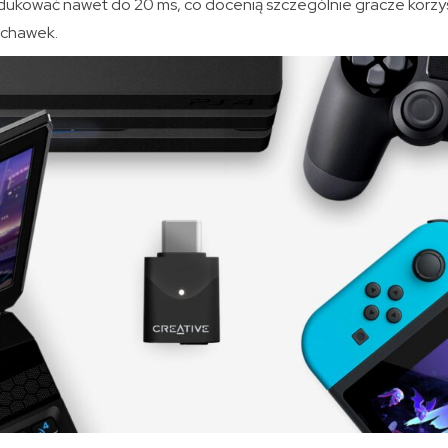
ukować nawet do 20 ms, co docenią szczególnie gracze korzys
chawek.