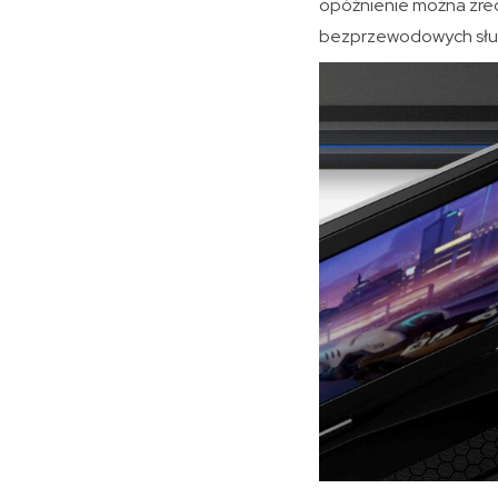
opóźnienie można zred
bezprzewodowych słu