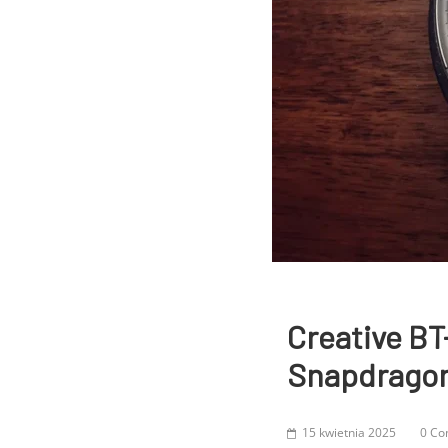
Creative BT
Snapdrago
15 kwietnia 2025
0 C