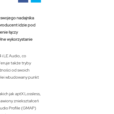
ę swojego nadajnika
producent idzie pod
enie łączy
łne wykorzystanie
i LE Audio, co
feruje także tryby
eżności od swoich
kolei wbudowany punkt
ich jak aptX Lossless,
bawiony zniekształceń
Audio Profile (GMAP)