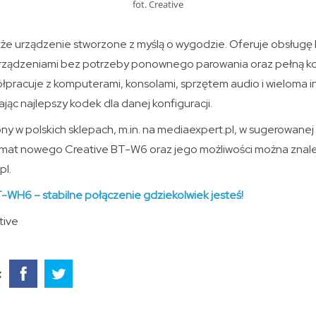
fot. Creative
że urządzenie stworzone z myślą o wygodzie. Oferuje obsługę 
urządzeniami bez potrzeby ponownego parowania oraz pełną ko
półpracuje z komputerami, konsolami, sprzętem audio i wieloma 
ąc najlepszy kodek dla danej konfiguracji.
pny w polskich sklepach, m.in. na mediaexpert.pl, w sugerowanej
emat nowego Creative BT-W6 oraz jego możliwości można znaleźć
pl.
-WH6 – stabilne połączenie gdziekolwiek jesteś!
tive
: