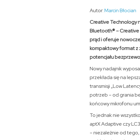
Autor:
Marcin Błocian
Creative Technology n
Bluetooth® – Creative
prąd i oferuje nowocz
kompaktowy format z 
potencjału bezprzewod
Nowy nadajnik wyposaż
przekłada się na lepszą
transmisji „Low Latenc
potrzeb – od grania b
końcowy mikrofonu umoż
To jednak nie wszystk
aptX Adaptive czy LC3
– niezależnie od tego,