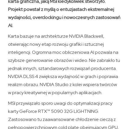
karta graficzna, jaką MSI kiedykolwiek stworzyło.
Projekt powstał z myślą o entuzjastach ekstremalnej
wydajności, overclockingu i nowoczesnych zastosowań
AI.
Karta bazuje na architekturze NVIDIA Blackwell,
otwierając nowy etap rozwoju grafiki i sztucznej
inteligencji. Ogromna moc obliczeniowa AI pozwala na
szybsze generowanie obrazów i wideo. Nie zabrakło tu
jednak innych, sztandarowych rozwiązań producenta.
NVIDIA DLSS 4 zwiększa wydajność w grach i poprawia
realizm obrazu. NVIDIA Studio z kolei wspiera twórców
w pracy kreatywnej w popularnych aplikacjach.
MSI przywiązało sporo uwagi do optymalizacji pracy
karty GeForce RTX™ 5090 32G LIGHTNING.
Zastosowano tu zaawansowane chłodzenie cieczą z
pełnopowierzchniowym cold plate obejmującym GPU,