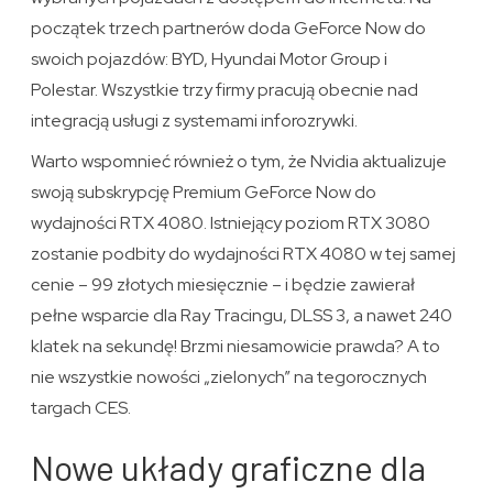
początek trzech partnerów doda GeForce Now do
swoich pojazdów: BYD, Hyundai Motor Group i
Polestar. Wszystkie trzy firmy pracują obecnie nad
integracją usługi z systemami inforozrywki.
Warto wspomnieć również o tym, że Nvidia aktualizuje
swoją subskrypcję Premium GeForce Now do
wydajności RTX 4080. Istniejący poziom RTX 3080
zostanie podbity do wydajności RTX 4080 w tej samej
cenie – 99 złotych miesięcznie – i będzie zawierał
pełne wsparcie dla Ray Tracingu, DLSS 3, a nawet 240
klatek na sekundę! Brzmi niesamowicie prawda? A to
nie wszystkie nowości „zielonych” na tegorocznych
targach CES.
Nowe układy graficzne dla