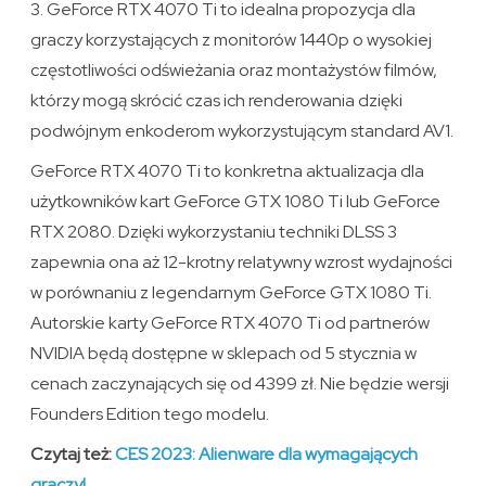
3. GeForce RTX 4070 Ti to idealna propozycja dla
graczy korzystających z monitorów 1440p o wysokiej
częstotliwości odświeżania oraz montażystów filmów,
którzy mogą skrócić czas ich renderowania dzięki
podwójnym enkoderom wykorzystującym standard AV1.
GeForce RTX 4070 Ti to konkretna aktualizacja dla
użytkowników kart GeForce GTX 1080 Ti lub GeForce
RTX 2080. Dzięki wykorzystaniu techniki DLSS 3
zapewnia ona aż 12-krotny relatywny wzrost wydajności
w porównaniu z legendarnym GeForce GTX 1080 Ti.
Autorskie karty GeForce RTX 4070 Ti od partnerów
NVIDIA będą dostępne w sklepach od 5 stycznia w
cenach zaczynających się od 4399 zł. Nie będzie wersji
Founders Edition tego modelu.
Czytaj też:
CES 2023: Alienware dla wymagających
graczy!