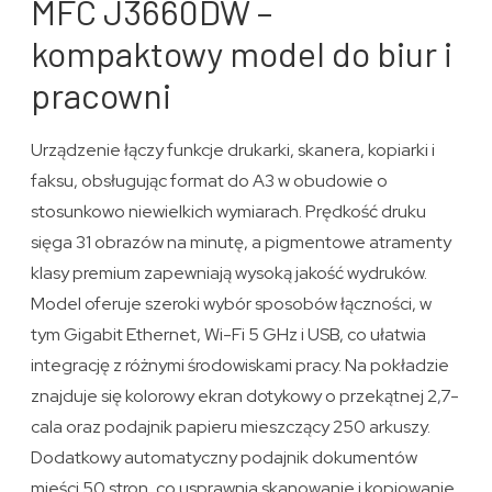
MFC J3660DW –
kompaktowy model do biur i
pracowni
Urządzenie łączy funkcje drukarki, skanera, kopiarki i
faksu, obsługując format do A3 w obudowie o
stosunkowo niewielkich wymiarach. Prędkość druku
sięga 31 obrazów na minutę, a pigmentowe atramenty
klasy premium zapewniają wysoką jakość wydruków.
Model oferuje szeroki wybór sposobów łączności, w
tym Gigabit Ethernet, Wi-Fi 5 GHz i USB, co ułatwia
integrację z różnymi środowiskami pracy. Na pokładzie
znajduje się kolorowy ekran dotykowy o przekątnej 2,7-
cala oraz podajnik papieru mieszczący 250 arkuszy.
Dodatkowy automatyczny podajnik dokumentów
mieści 50 stron, co usprawnia skanowanie i kopiowanie