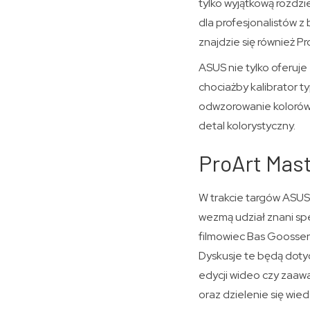
tylko wyjątkową rozdz
dla profesjonalistów z
znajdzie się również P
ASUS nie tylko oferuje
chociażby kalibrator 
odwzorowanie kolorów 
detal kolorystyczny.
ProArt Mast
W trakcie targów ASUS 
wezmą udział znani spe
filmowiec Bas Goossen
Dyskusje te będą dotyc
edycji wideo czy zaawa
oraz dzielenie się wied