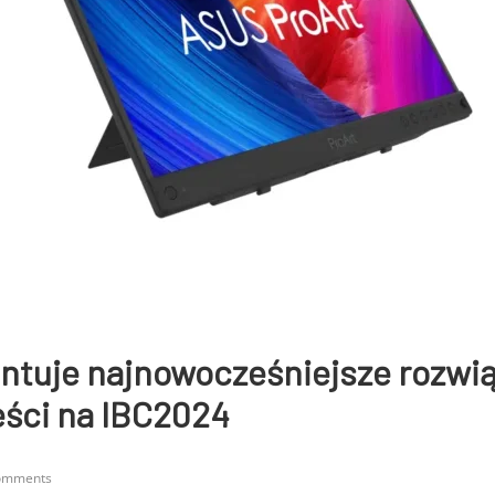
tuje najnowocześniejsze rozwią
eści na IBC2024
omments