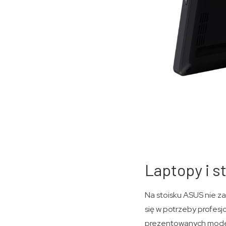
Laptopy i s
Na stoisku ASUS nie za
się w potrzeby profesj
prezentowanych modeli