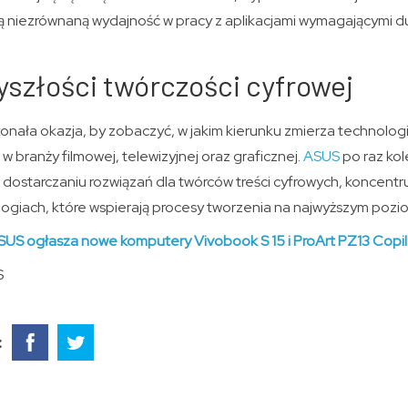
ują niezrównaną wydajność w pracy z aplikacjami wymagającymi 
szłości twórczości cyfrowej
konała okazja, by zobaczyć, w jakim kierunku zmierza technolo
w branży filmowej, telewizyjnej oraz graficznej.
ASUS
po raz ko
w dostarczaniu rozwiązań dla twórców treści cyfrowych, koncentru
ogiach, które wspierają procesy tworzenia na najwyższym pozi
SUS ogłasza nowe komputery Vivobook S 15 i ProArt PZ13 Copi
S
: