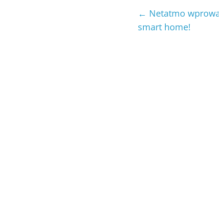
←
Netatmo wprowad
smart home!