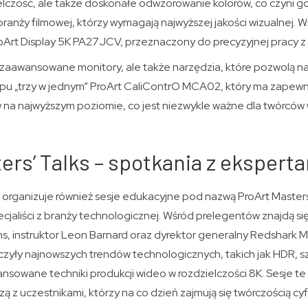
ielczość, ale także doskonałe odwzorowanie kolorów, co czyni 
 branży filmowej, którzy wymagają najwyższej jakości wizualnej. 
roArt Display 5K PA27JCV, przeznaczony do precyzyjnej pracy z 
 zaawansowane monitory, ale także narzędzia, które pozwolą na i
typu „trzy w jednym” ProArt CaliContrO MCA02, który ma zapewn
na najwyższym poziomie, co jest niezwykle ważne dla twórców 
ers’ Talks – spotkania z ekspert
organizuje również sesje edukacyjne pod nazwą ProArt Masters’
cjaliści z branży technologicznej. Wśród prelegentów znajdą się
s, instruktor Leon Barnard oraz dyrektor generalny Redshark M
zyły najnowszych trendów technologicznych, takich jak HDR, sz
nsowane techniki produkcji wideo w rozdzielczości 8K. Sesje te
zą z uczestnikami, którzy na co dzień zajmują się twórczością cy