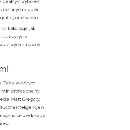
go idealnym wyborem
Wśród innych modeli
grafiką oraz wideo.
ch kalibrację, jak
ić precyzyjne
wrażliwych na każdy
ami
 Talks, w których
 m.in. profesjonalny
edia, Matt Gregory.
tuczna inteligencja w
 mają na celu edukację
frową.