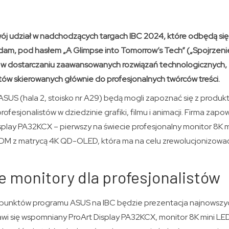
wój udział w nadchodzących targach IBC 2024, które odbędą się
dam, pod hasłem „A Glimpse into Tomorrow’s Tech” („Spojrzeni
ider w dostarczaniu zaawansowanych rozwiązań technologicznych
ów skierowanych głównie do profesjonalnych twórców treści.
SUS (hala 2, stoisko nr A29) będą mogli zapoznać się z produkta
profesjonalistów w dziedzinie grafiki, filmu i animacji. Firma zap
splay PA32KCX – pierwszy na świecie profesjonalny monitor 8K m
M z matrycą 4K QD-OLED, która ma na celu zrewolucjonizować
 monitory dla profesjonalistów
unktów programu ASUS na IBC będzie prezentacja najnowszych 
awi się wspomniany ProArt Display PA32KCX, monitor 8K mini LED,