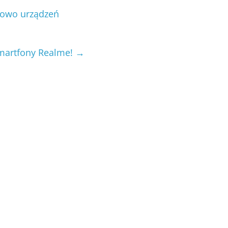
nowo urządzeń
martfony Realme!
→