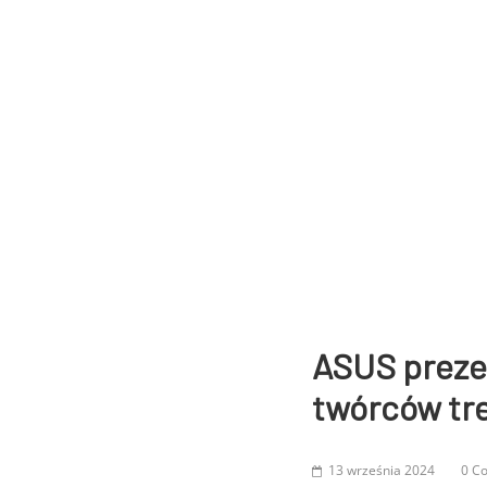
ASUS prezen
twórców tr
13 września 2024
0 C