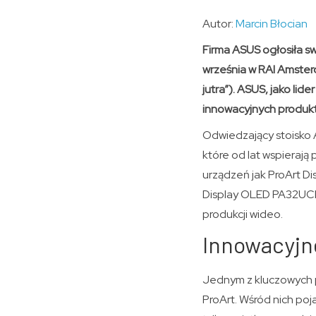
Autor:
Marcin Błocian
Firma ASUS ogłosiła s
września w RAI Amster
jutra”). ASUS, jako l
innowacyjnych produkt
Odwiedzający stoisko A
które od lat wspierają 
urządzeń jak ProArt Di
Display OLED PA32UCD
produkcji wideo.
Innowacyjne
Jednym z kluczowych p
ProArt. Wśród nich poj