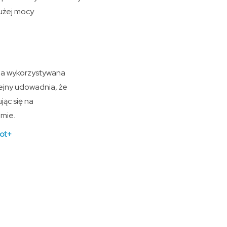
dużej mocy
gia wykorzystywana
lejny udowadnia, że
jąc się na
omie.
lot+