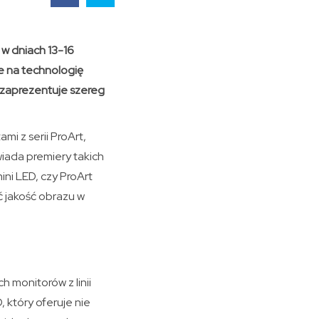
 w dniach 13-16
e na technologię
, zaprezentuje szereg
mi z serii ProArt,
owiada premiery takich
ini LED, czy ProArt
 jakość obrazu w
monitorów z linii
 który oferuje nie